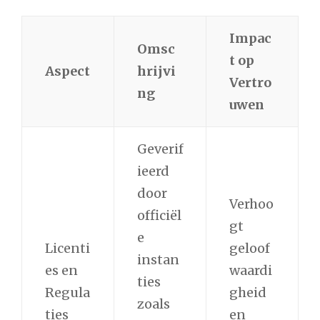
Impac
Omsc
t op
Aspect
hrijvi
Vertro
ng
uwen
Geverif
ieerd
door
Verhoo
officiël
gt
e
Licenti
geloof
instan
es en
waardi
ties
Regula
gheid
zoals
ties
en