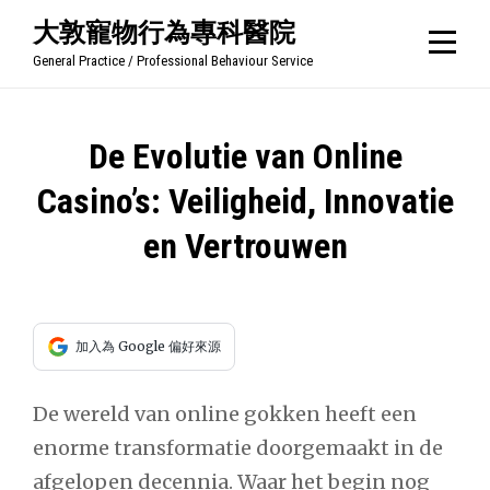
Skip
大敦寵物行為專科醫院
to
General Practice / Professional Behaviour Service
content
文
De Evolutie van Online
章
Casino’s: Veiligheid, Innovatie
導
en Vertrouwen
覽
加入為 Google 偏好來源
De wereld van online gokken heeft een
enorme transformatie doorgemaakt in de
afgelopen decennia. Waar het begin nog