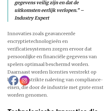
gegevens veilig zijn en dat de
uitkomsten eerlijk verlopen.” –
Industry Expert
Innovaties zoals geavanceerde
encryptietechnologieën en
verificatiesystemen zorgen ervoor dat
persoonlijke en financiële gegevens van
spelers optimaal beschermd worden.
Daarnaast worden licenties verstrekt op
basis van strikte naleving van compliance-
eisen, die door de industrie met grote ernst
worden genomen.