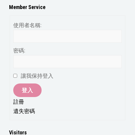
分
Member Service
類
使用者名稱:
密碼:
讓我保持登入
登入
註冊
遺失密碼
Visitors