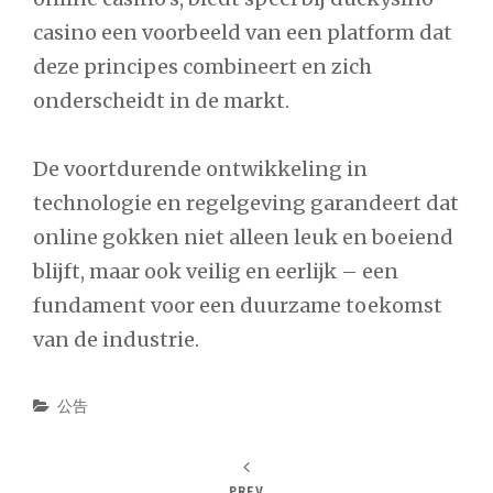
casino een voorbeeld van een platform dat
deze principes combineert en zich
onderscheidt in de markt.
De voortdurende ontwikkeling in
technologie en regelgeving garandeert dat
online gokken niet alleen leuk en boeiend
blijft, maar ook veilig en eerlijk – een
fundament voor een duurzame toekomst
van de industrie.
Categories
公告
PREV