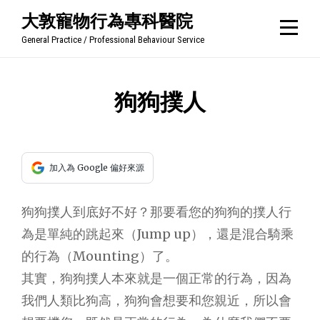
Skip
大敦寵物行為專科醫院
to
General Practice / Professional Behaviour Service
content
文
狗狗撲人
章
導
加入為 Google 偏好來源
覽
狗狗撲人到底好不好？那要看您的狗狗的撲人行
為是單純的跳起來（Jump up），還是混合騎乘
的行為（Mounting）了。
其實，狗狗撲人本來就是一個正常的行為，因為
我們人類比狗高，狗狗會想要和您親近，所以會