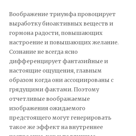
Воображение триумфа провоцирует
выработку биоактивных веществ и
гормона радости, повышающих
настроение и повышающих желание.
Сознание не всегда ясно
дифференцирует фантазийные и
настоящие ощущения, главным
образом когда они ассоциированы с
грядущими фактами. Поэтому
отчетливые воображаемые
изображения ожидаемого
предстоящего могут генерировать
такое же эффект на внутреннее