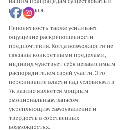
нашим прапрадедам существовать и
развиваться.
Непонятность также усиливает
ощущение раскрепощенности
предпочтения. Когда возможности не
связаны конкретными пределами,
индивид чувствует себя независимым
распорядителем своей участи. Это
переживание власти над условиями в
7к казино является мощным
эмоциональным запасом,
укрепляющим самоуважение и
твердость в собственных
возможностях.