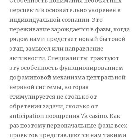
Особенность понимания необъятных
перспектив основательно укоренен в
индивидуальной сознании. Это
переживание зарождается в фазы, когда
рядом нами предстает новый бытовой
этап, замысел или направление
активности. Специалисты трактуют
эту особенность функционированием
дофаминовой механизма центральной
нервной системы, которая
стимулируется не столько от
обретения задачи, сколько от
anticipation поощрения 7k casino. Как
раз поэтому первоначальные фазы всех
проектов представляются нам такими