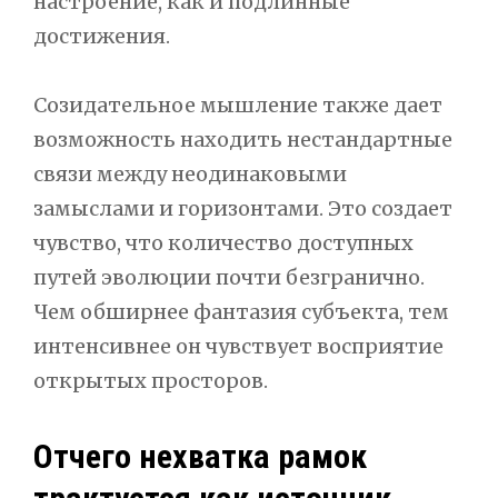
настроение, как и подлинные
достижения.
Созидательное мышление также дает
возможность находить нестандартные
связи между неодинаковыми
замыслами и горизонтами. Это создает
чувство, что количество доступных
путей эволюции почти безгранично.
Чем обширнее фантазия субъекта, тем
интенсивнее он чувствует восприятие
открытых просторов.
Отчего нехватка рамок