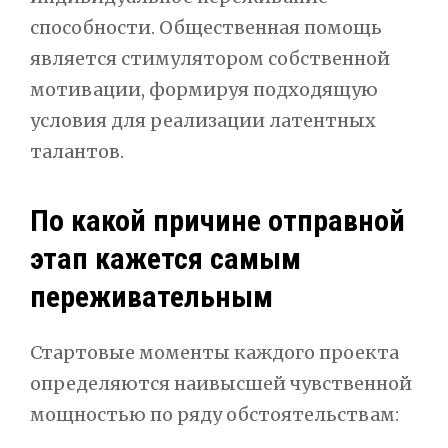
способности. Общественная помощь
является стимулятором собственной
мотивации, формируя подходящую
условия для реализации латентных
талантов.
По какой причине отправной
этап кажется самым
переживательным
Стартовые моменты каждого проекта
определяются наивысшей чувственной
мощностью по ряду обстоятельствам: