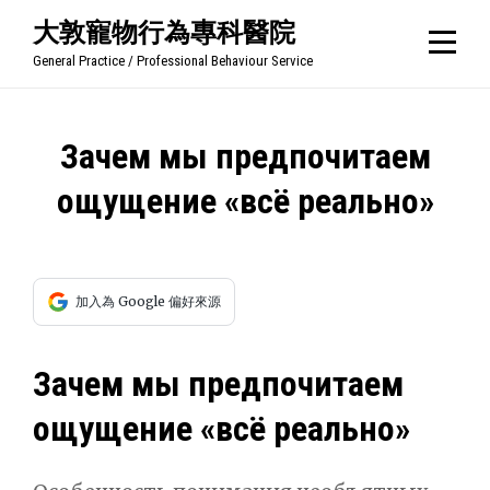
Skip
大敦寵物行為專科醫院
to
General Practice / Professional Behaviour Service
content
文
Зачем мы предпочитаем
章
ощущение «всё реально»
導
覽
加入為 Google 偏好來源
Зачем мы предпочитаем
ощущение «всё реально»