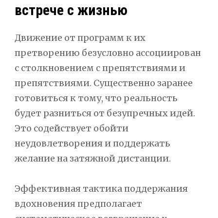
встрече с жизнью
Движение от программ к их
претворению безусловно ассоциирован
с столкновением с препятствиями и
препятствиями. Существенно заранее
готовиться к тому, что реальность
будет разниться от безупречных идей.
Это содействует обойти
неудовлетворения и поддержать
желание на затяжной дистанции.
Эффективная тактика поддержания
вдохновения предполагает