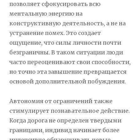
позволяет сфокусировать всю
ментальную энергию на
конструктивную деятельность, а не на
устранение помех. Это создает
ощущение, что силы личности почти
безграничны. В таком ситуации люди
часто переоценивают свои способности,
но точно эта завышение превращается
основой дополнительной побуждения.
Автономия от ограничений также
стимулирует познавательное действие.
Когда дорога не определен твердыми
границами, индивид начинает более
интенсивно обнаруживать новые