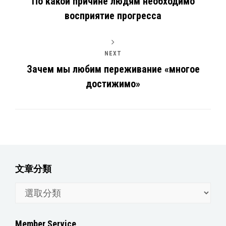
По какой причине людям необходимо
восприятие прогресса
NEXT
Зачем мы любим переживание «многое
достижимо»
文章分類
文
章
分
Member Service