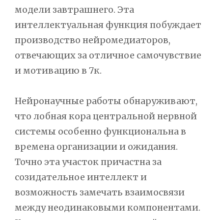
модели завтрашнего. Эта
интеллектуальная функция побуждает
производство нейромедиаторов,
отвечающих за отличное самочувствие
и мотивацию в 7к.
Нейронаучные работы обнаруживают,
что лобная кора центральной нервной
системы особенно функциональна в
времена организации и ожидания.
Точно эта участок причастна за
созидательное интеллект и
возможность замечать взаимосвязи
между неодинаковыми компонентами.