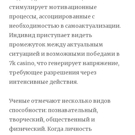
стимулирует мотивационные
процессы, ассоциированные с
необходимостью в самоактуализации.
Индивид приступает видеть
промежуток между актуальным
ситуацией и возможными победами в
7k casino, что генерирует напряжение,
требующее разрешения через
интенсивные действия.
Ученые отмечают несколько видов
способности: познавательный,
творческий, общественный и
физический. Когда личность