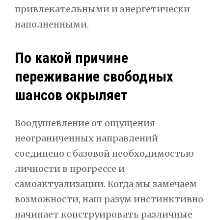
привлекательными и энергетически
наполненными.
По какой причине
переживание свободных
шансов окрыляет
Воодушевление от ощущения
неограниченных направлений
соединено с базовой необходимостью
личности в прогрессе и
самоактуализации. Когда мы замечаем
возможности, наш разум инстинктивно
начинает конструировать различные