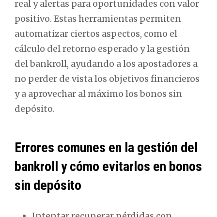
real y alertas para oportunidades con valor
positivo. Estas herramientas permiten
automatizar ciertos aspectos, como el
cálculo del retorno esperado y la gestión
del bankroll, ayudando a los apostadores a
no perder de vista los objetivos financieros
y a aprovechar al máximo los bonos sin
depósito.
Errores comunes en la gestión del
bankroll y cómo evitarlos en bonos
sin depósito
Intentar recuperar pérdidas con