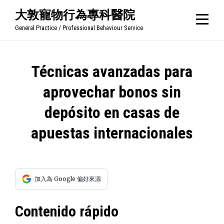
Skip
大敦寵物行為專科醫院
to
General Practice / Professional Behaviour Service
content
文
Técnicas avanzadas para
章
aprovechar bonos sin
導
depósito en casas de
覽
apuestas internacionales
加入為 Google 偏好來源
Contenido rápido