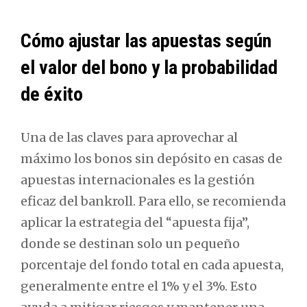
Cómo ajustar las apuestas según
el valor del bono y la probabilidad
de éxito
Una de las claves para aprovechar al
máximo los bonos sin depósito en casas de
apuestas internacionales es la gestión
eficaz del bankroll. Para ello, se recomienda
aplicar la estrategia del “apuesta fija”,
donde se destinan solo un pequeño
porcentaje del fondo total en cada apuesta,
generalmente entre el 1% y el 3%. Esto