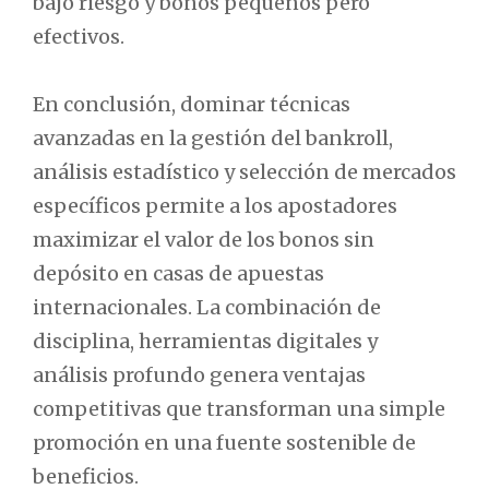
bajo riesgo y bonos pequeños pero
efectivos.
En conclusión, dominar técnicas
avanzadas en la gestión del bankroll,
análisis estadístico y selección de mercados
específicos permite a los apostadores
maximizar el valor de los bonos sin
depósito en casas de apuestas
internacionales. La combinación de
disciplina, herramientas digitales y
análisis profundo genera ventajas
competitivas que transforman una simple
promoción en una fuente sostenible de
beneficios.