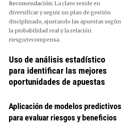
Recomendación:
La clave reside en
diversificar y seguir un plan de gestión
disciplinado, ajustando las apuestas según
la probabilidad real y la relación
riesgo/recompensa.
Uso de análisis estadístico
para identificar las mejores
oportunidades de apuestas
Aplicación de modelos predictivos
para evaluar riesgos y beneficios