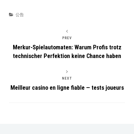
Categories
公告
PREV
Merkur-Spielautomaten: Warum Profis trotz
technischer Perfektion keine Chance haben
NEXT
Meilleur casino en ligne fiable — tests joueurs