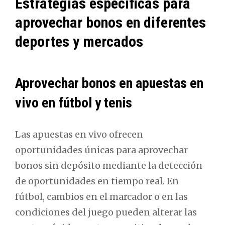
Estrategias específicas para
aprovechar bonos en diferentes
deportes y mercados
Aprovechar bonos en apuestas en
vivo en fútbol y tenis
Las apuestas en vivo ofrecen
oportunidades únicas para aprovechar
bonos sin depósito mediante la detección
de oportunidades en tiempo real. En
fútbol, cambios en el marcador o en las
condiciones del juego pueden alterar las