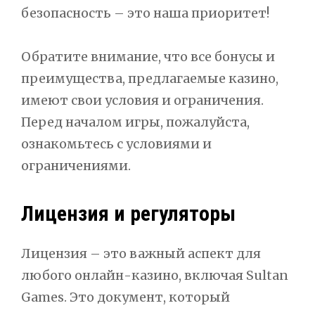
безопасность – это наша приоритет!
Обратите внимание, что все бонусы и
преимущества, предлагаемые казино,
имеют свои условия и ограничения.
Перед началом игры, пожалуйста,
ознакомьтесь с условиями и
ограничениями.
Лицензия и регуляторы
Лицензия – это важный аспект для
любого онлайн-казино, включая Sultan
Games. Это документ, который