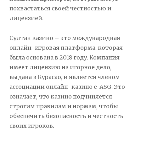
похвастаться своей честностью и
лицензией.
Султан казино – это международная
онлайн-игровая платформа, которая
была основана в 2018 году. Компания
имеет лицензию на игорное дело,
выдана в Курасао, и является членом
ассоциации онлайн-казино e-ASG. Это
означает, что казино подчиняется
строгим правилам и нормам, чтобы
обеспечить безопасность и честность
своих игроков.