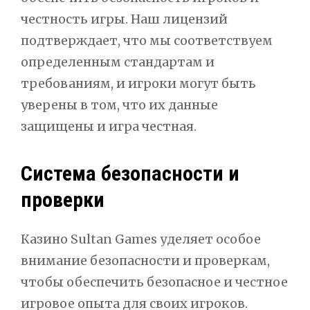
честность игры. Наш лицензий
подтверждает, что мы соответствуем
определенным стандартам и
требованиям, и игроки могут быть
уверены в том, что их данные
защищены и игра честная.
Система безопасности и
проверки
Казино Sultan Games уделяет особое
внимание безопасности и проверкам,
чтобы обеспечить безопасное и честное
игровое опыта для своих игроков.