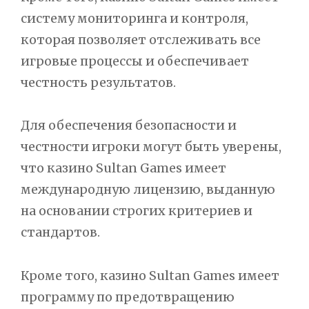
систему мониторинга и контроля,
которая позволяет отслеживать все
игровые процессы и обеспечивает
честность результатов.
Для обеспечения безопасности и
честности игроки могут быть уверены,
что казино Sultan Games имеет
международную лицензию, выданную
на основании строгих критериев и
стандартов.
Кроме того, казино Sultan Games имеет
программу по предотвращению