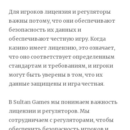
Для игроков лицензия и регуляторы
важны потому, что они обеспечивают
безопасность их данных и
обеспечивают честную игру. Когда
казино имеет лицензию, это означает,
что оно соответствует определенным
стандартам и требованиям, и игроки
могут быть уверены в том, что их
данные защищены и игра честная.
В Sultan Games мы понимаем важность
лицензии и регуляторов. Мы
сотрудничаем с регуляторами, чтобы
обеспечить безопасность игроков и