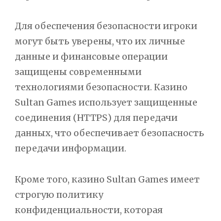
Для обеспечения безопасности игроки
могут быть уверены, что их личные
данные и финансовые операции
защищены современными
технологиями безопасности. Казино
Sultan Games использует защищенные
соединения (HTTPS) для передачи
данных, что обеспечивает безопасность
передачи информации.
Кроме того, казино Sultan Games имеет
строгую политику
конфиденциальности, которая