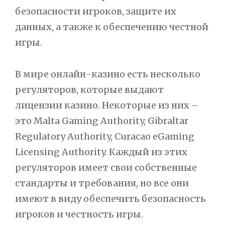
безопасности игроков, защите их
данных, а также к обеспечению честной
игры.
В мире онлайн-казино есть несколько
регуляторов, которые выдают
лицензии казино. Некоторые из них –
это Malta Gaming Authority, Gibraltar
Regulatory Authority, Curacao eGaming
Licensing Authority. Каждый из этих
регуляторов имеет свои собственные
стандарты и требования, но все они
имеют в виду обеспечить безопасность
игроков и честность игры.