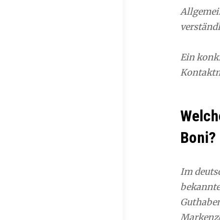
Allgemei
verständl
Ein konkr
Kontaktm
Welche
Boni?
Im deuts
bekannte
Guthaben
Markenze