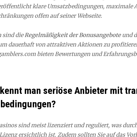
eröffentlicht klare Umsatzbedingungen, maximale
chränkungen offen auf seiner Webseite.
 sind die
Regelmäßigkeit der Bonusangebote
und d
um dauerhaft von attraktiven Aktionen zu profitier
gamblers.com bieten Bewertungen und Erfahrungsber
kennt man seriöse Anbieter mit tr
bedingungen?
asinos sind meist lizenziert und reguliert, was dur
izenz ersichtlich ist. Zudem sollten Sie auf das V