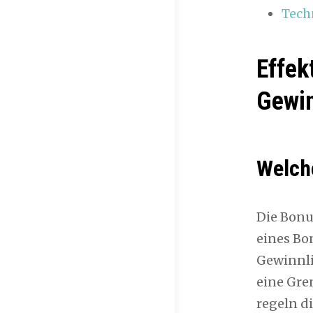
Tech
Effek
Gewi
Welch
Die Bonu
eines Bo
Gewinnli
eine Gre
regeln d