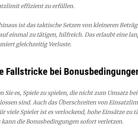
zlimit effizient zu erfüllen.
inaus ist das taktische Setzen von kleineren Beträge
auf einmal zu tätigen, hilfreich. Das erlaubt eine 
iert gleichzeitig Verluste.
 Fallstricke bei Bonusbedingungen
 Sie es, Spiele zu spielen, die nicht zum Umsatz bei
lossen sind. Auch das Überschreiten von Einsatzlim
ür viele Spieler ist es verlockend, hohe Einsätze z
s kann die Bonusbedingungen sofort verletzen.