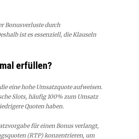
r Bonusverluste durch
alb ist es essenziell, die Klauseln
mal erfüllen?
n, die eine hohe Umsatzquote aufweisen.
ische Slots, häufig 100% zum Umsatz
niedrigere Quoten haben.
atzvorgabe für einen Bonus verlangt,
ungsquoten (RTP) konzentrieren, um