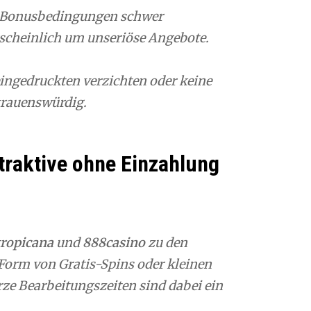
 Bonusbedingungen schwer
rscheinlich um unseriöse Angebote.
eingedruckten verzichten oder keine
trauenswürdig.
traktive ohne Einzahlung
tropicana
und
888casino
zu den
Form von Gratis-Spins oder kleinen
e Bearbeitungszeiten sind dabei ein