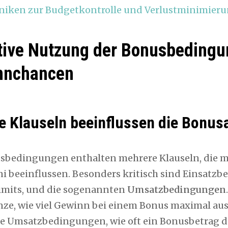
niken zur Budgetkontrolle und Verlustminimier
tive Nutzung der Bonusbedingu
nnchancen
e Klauseln beeinflussen die Bonus
sbedingungen enthalten mehrere Klauseln, die m
ni beeinflussen. Besonders kritisch sind Einsat
mits, und die sogenannten
Umsatzbedingungen
nze, wie viel Gewinn bei einem Bonus maximal a
ie Umsatzbedingungen, wie oft ein Bonusbetrag d