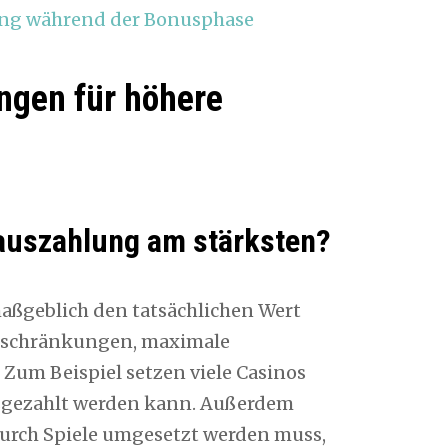
ung während der Bonusphase
ngen für höhere
auszahlung am stärksten?
aßgeblich den tatsächlichen Wert
zbeschränkungen, maximale
. Zum Beispiel setzen viele Casinos
usgezahlt werden kann. Außerdem
urch Spiele umgesetzt werden muss,