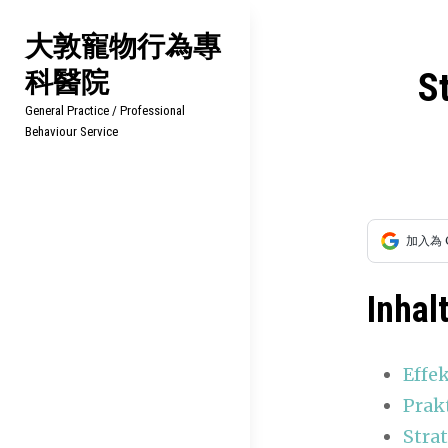
Skip
大敦寵物行為專
to
科醫院
content
文
S
General Practice / Professional
章
Behaviour Service
導
覽
加入為 
Inhal
Effe
Prak
Stra