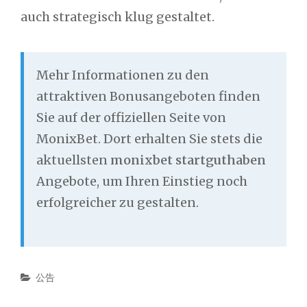
auch strategisch klug gestaltet.
Mehr Informationen zu den
attraktiven Bonusangeboten finden
Sie auf der offiziellen Seite von
MonixBet. Dort erhalten Sie stets die
aktuellsten
monixbet startguthaben
Angebote, um Ihren Einstieg noch
erfolgreicher zu gestalten.
Categories
公告