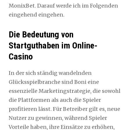
MonixBet. Darauf werde ich im Folgenden
eingehend eingehen.
Die Bedeutung von
Startguthaben im Online-
Casino
In der sich ständig wandelnden
Glücksspielbranche sind Boni eine
essenzielle Marketingstrategie, die sowohl
die Plattformen als auch die Spieler
profitieren lässt. Für Betreiber gilt es, neue
Nutzer zu gewinnen, während Spieler
Vorteile haben, ihre Einsätze zu erhöhen,