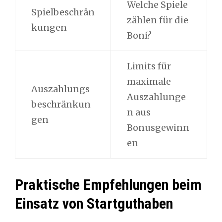
Welche Spiele
Spielbeschrän
zählen für die
kungen
Boni?
Limits für
maximale
Auszahlungs
Auszahlunge
beschränkun
n aus
gen
Bonusgewinn
en
Praktische Empfehlungen beim
Einsatz von Startguthaben