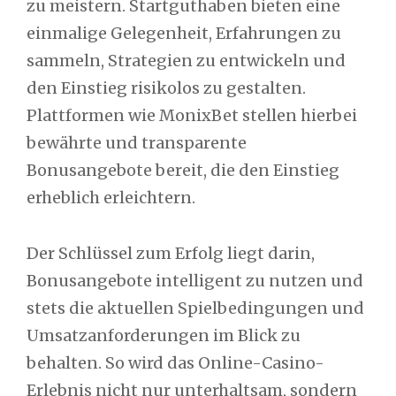
zu meistern. Startguthaben bieten eine
einmalige Gelegenheit, Erfahrungen zu
sammeln, Strategien zu entwickeln und
den Einstieg risikolos zu gestalten.
Plattformen wie MonixBet stellen hierbei
bewährte und transparente
Bonusangebote bereit, die den Einstieg
erheblich erleichtern.
Der Schlüssel zum Erfolg liegt darin,
Bonusangebote intelligent zu nutzen und
stets die aktuellen Spielbedingungen und
Umsatzanforderungen im Blick zu
behalten. So wird das Online-Casino-
Erlebnis nicht nur unterhaltsam, sondern