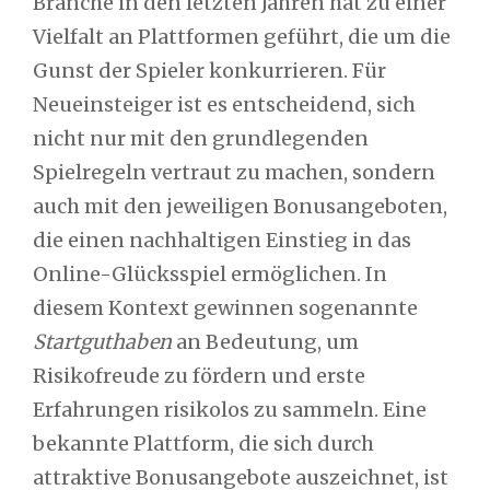
Branche in den letzten Jahren hat zu einer
Vielfalt an Plattformen geführt, die um die
Gunst der Spieler konkurrieren. Für
Neueinsteiger ist es entscheidend, sich
nicht nur mit den grundlegenden
Spielregeln vertraut zu machen, sondern
auch mit den jeweiligen Bonusangeboten,
die einen nachhaltigen Einstieg in das
Online-Glücksspiel ermöglichen. In
diesem Kontext gewinnen sogenannte
Startguthaben
an Bedeutung, um
Risikofreude zu fördern und erste
Erfahrungen risikolos zu sammeln. Eine
bekannte Plattform, die sich durch
attraktive Bonusangebote auszeichnet, ist