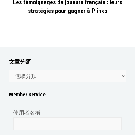
Les témoignages de joueurs français : leurs
stratégies pour gagner à Plinko
文章分類
文
章
分
Member Service
類
使用者名稱: