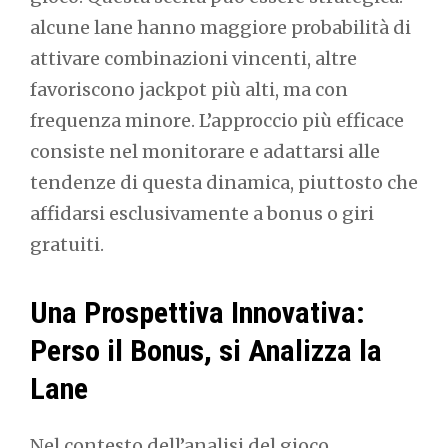
alcune lane hanno maggiore probabilità di
attivare combinazioni vincenti, altre
favoriscono jackpot più alti, ma con
frequenza minore. L’approccio più efficace
consiste nel monitorare e adattarsi alle
tendenze di questa dinamica, piuttosto che
affidarsi esclusivamente a bonus o giri
gratuiti.
Una Prospettiva Innovativa:
Perso il Bonus, si Analizza la
Lane
Nel contesto dell’analisi del gioco,