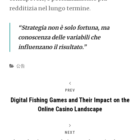
redditizia nel lungo termine.
“Strategia non è solo fortuna, ma
conoscenza delle variabili che
influenzano il risultato.”
Categories
公告
PREV
Digital Fishing Games and Their Impact on the
Online Casino Landscape
NEXT