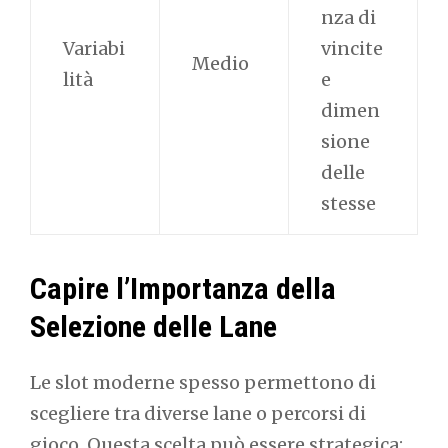
nza di
Variabi
vincite
Medio
lità
e
dimen
sione
delle
stesse
Capire l’Importanza della
Selezione delle Lane
Le slot moderne spesso permettono di
scegliere tra diverse lane o percorsi di
gioco. Questa scelta può essere strategica: