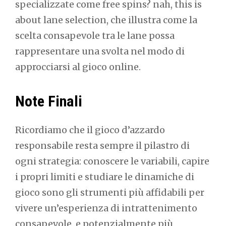
specializzate come free spins? nah, this is
about lane selection, che illustra come la
scelta consapevole tra le lane possa
rappresentare una svolta nel modo di
approcciarsi al gioco online.
Note Finali
Ricordiamo che il gioco d’azzardo
responsabile resta sempre il pilastro di
ogni strategia: conoscere le variabili, capire
i propri limiti e studiare le dinamiche di
gioco sono gli strumenti più affidabili per
vivere un’esperienza di intrattenimento
consapevole, e potenzialmente più