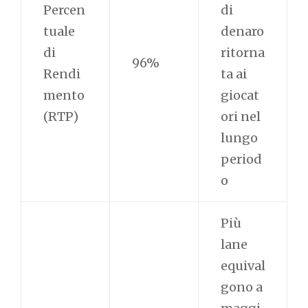
Percen
di
tuale
denaro
di
ritorna
96%
Rendi
ta ai
mento
giocat
(RTP)
ori nel
lungo
period
o
Più
lane
equival
gono a