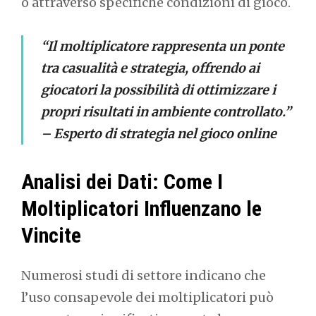
o attraverso specifiche condizioni di gioco.
“Il moltiplicatore rappresenta un ponte
tra casualità e strategia, offrendo ai
giocatori la possibilità di ottimizzare i
propri risultati in ambiente controllato.”
–
Esperto di strategia nel gioco online
Analisi dei Dati: Come I
Moltiplicatori Influenzano le
Vincite
Numerosi studi di settore indicano che
l’uso consapevole dei moltiplicatori può