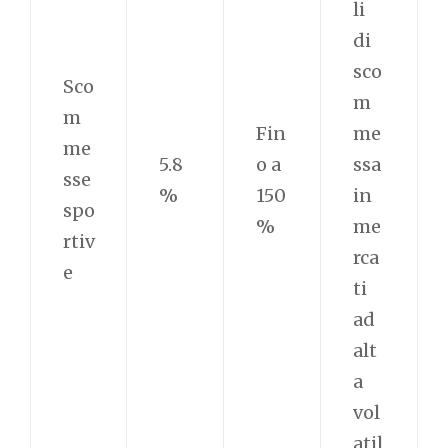
li
di
sco
Sco
m
m
Fin
me
me
5.8
o a
ssa
sse
%
150
in
spo
%
me
rtiv
rca
e
ti
ad
alt
a
vol
atil