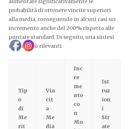
aumentare significativamente le
probabilità di ottenere vincite superiori
alla media, conseguendo in alcuni casi un
incremento anche del 200% rispetto alle
puntate standard. Di seguito, una sintesi
dei dati più rilevanti:
Inc
re
Ist
me
Tip
Vin
ruz
nto
o
cit
ion
co
di
a
i
n
Me
Me
Str
Mo
rit
dia
ate