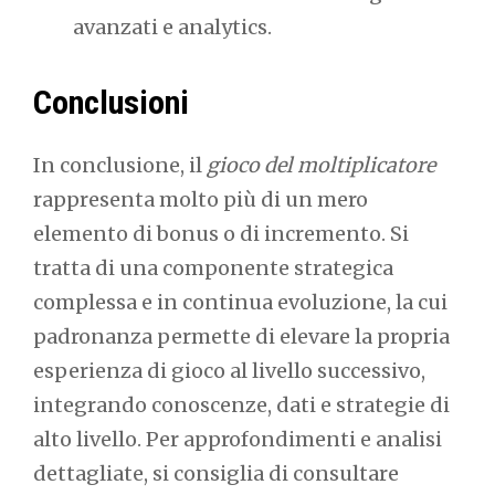
avanzati e analytics.
Conclusioni
In conclusione, il
gioco del moltiplicatore
rappresenta molto più di un mero
elemento di bonus o di incremento. Si
tratta di una componente strategica
complessa e in continua evoluzione, la cui
padronanza permette di elevare la propria
esperienza di gioco al livello successivo,
integrando conoscenze, dati e strategie di
alto livello. Per approfondimenti e analisi
dettagliate, si consiglia di consultare