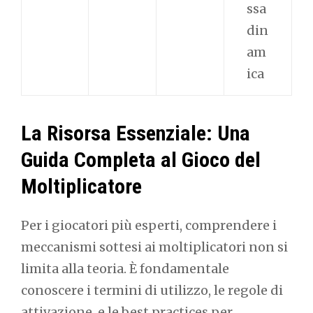
ssa
din
am
ica
La Risorsa Essenziale: Una
Guida Completa al Gioco del
Moltiplicatore
Per i giocatori più esperti, comprendere i
meccanismi sottesi ai moltiplicatori non si
limita alla teoria. È fondamentale
conoscere i termini di utilizzo, le regole di
attivazione, e le best practices per