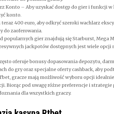
rz Konto – Aby uzyskać dostęp do gier i funkcji w
żyć konto.
 teraz 400 euro, aby odkryć szeroki wachlarz eksc
 do zaoferowania.
d popularnych gier znajdują się Starburst, Mega Mo
resywnych jackpotów dostępnych jest wiele opcji 
zęsto oferuje bonusy dopasowania depozytu, dar
ch do gry oraz specjalne oferty cashback, aby po
RTbet, gracze mają możliwość wyboru opcji idealnie
ji. Biorąc pod uwagę różne preferencje i strategie 
doznania dla wszystkich graczy.
zja kasyna Rtbet