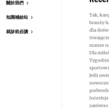
關於我們
Tak, kas
知識補給站
branży h
dla dośw
就診前必讀
trwający
szanse n
Dla miło
Tygodnio
sportowy
Jeśli uw
nowoczes
podwodne
Interfej
zarówno 