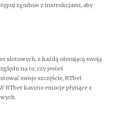
stępuj zgodnie z instrukcjami, aby
er slotowych, z każdą oferującą swoją
ględu na to, czy jesteś
tować swoje szczęście, RTbet
 W RTbet kasyno emocje płynące z
owych.