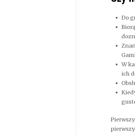
Do gr
Biorą
dozn
Znan
Gami
W ka
ich 
Obsłu
Kied
gust
Pierwszy
pierwszy