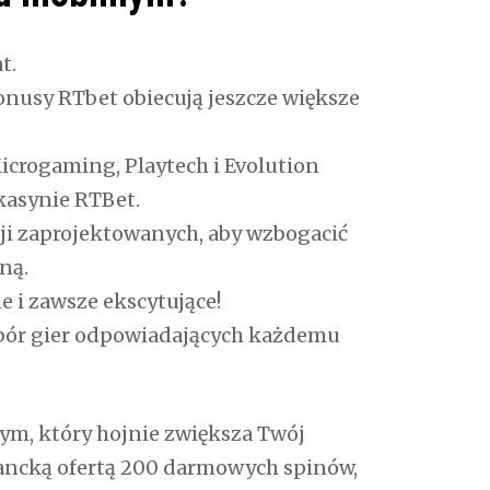
t.
bonusy RTbet obiecują jeszcze większe
crogaming, Playtech i Evolution
 kasynie RTBet.
cji zaprojektowanych, aby wzbogacić
ną.
e i zawsze ekscytujące!
ybór gier odpowiadających każdemu
ym, który hojnie zwiększa Twój
ancką ofertą 200 darmowych spinów,