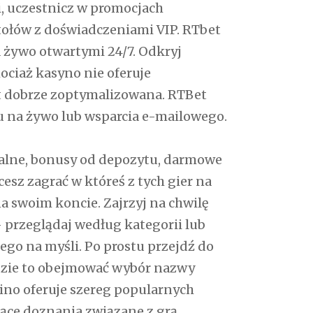
, uczestnicz w promocjach
ołów z doświadczeniami VIP. RTbet
a żywo otwartymi 24/7. Odkryj
ociaż kasyno nie oferuje
st dobrze zoptymalizowana. RTBet
tu na żywo lub wsparcia e-mailowego.
talne, bonusy od depozytu, darmowe
esz zagrać w któreś z tych gier na
a swoim koncie. Zajrzyj na chwilę
 – przeglądaj według kategorii lub
ego na myśli. Po prostu przejdź do
będzie to obejmować wybór nazwy
ino oferuje szereg popularnych
ące doznania związane z grą.