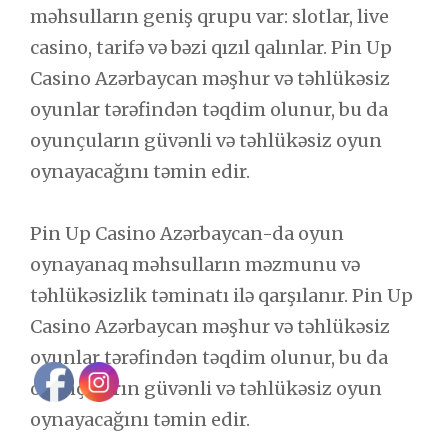
məhsulların geniş qrupu var: slotlar, live
casino, tarifə və bəzi qızıl qalınlar. Pin Up
Casino Azərbaycan məşhur və təhlükəsiz
oyunlar tərəfindən təqdim olunur, bu da
oyunçuların güvənli və təhlükəsiz oyun
oynayacağını təmin edir.
Pin Up Casino Azərbaycan-da oyun
oynayanaq məhsulların məzmunu və
təhlükəsizlik təminatı ilə qarşılanır. Pin Up
Casino Azərbaycan məşhur və təhlükəsiz
oyunlar tərəfindən təqdim olunur, bu da
oyunçuların güvənli və təhlükəsiz oyun
oynayacağını təmin edir.