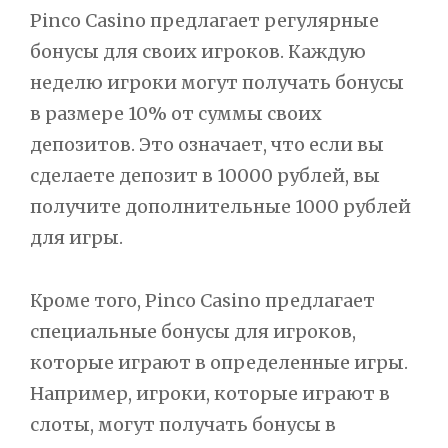
Pinco Casino предлагает регулярные
бонусы для своих игроков. Каждую
неделю игроки могут получать бонусы
в размере 10% от суммы своих
депозитов. Это означает, что если вы
сделаете депозит в 10000 рублей, вы
получите дополнительные 1000 рублей
для игры.
Кроме того, Pinco Casino предлагает
специальные бонусы для игроков,
которые играют в определенные игры.
Например, игроки, которые играют в
слоты, могут получать бонусы в