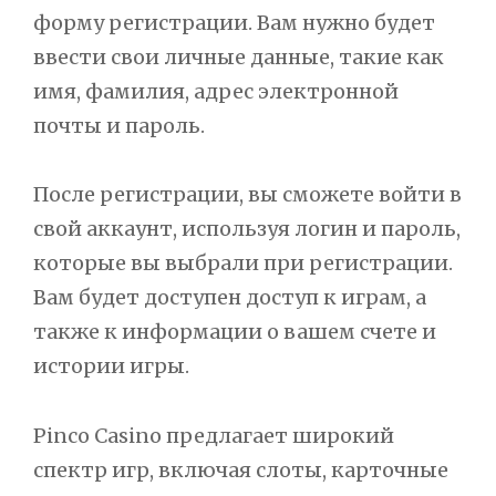
форму регистрации. Вам нужно будет
ввести свои личные данные, такие как
имя, фамилия, адрес электронной
почты и пароль.
После регистрации, вы сможете войти в
свой аккаунт, используя логин и пароль,
которые вы выбрали при регистрации.
Вам будет доступен доступ к играм, а
также к информации о вашем счете и
истории игры.
Pinco Casino предлагает широкий
спектр игр, включая слоты, карточные