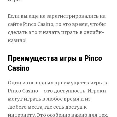
Если вы еще не зарегистрировались на
сайте Pinco Casino, то это время, чтобы
сделать это и начать играть в онлайн-
казино!
Преимущества игры в Pinco
Casino
Один из основных преимуществ игры в
Pinco Casino – это доступность. Игроки
могут играть в любое время и из
любого места, где есть доступ к
интернету. Это особенно важно для тех,