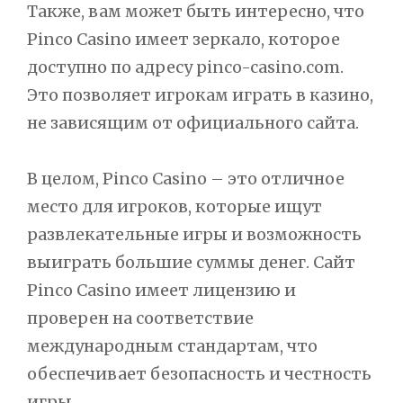
Также, вам может быть интересно, что
Pinco Casino имеет зеркало, которое
доступно по адресу pinco-casino.com.
Это позволяет игрокам играть в казино,
не зависящим от официального сайта.
В целом, Pinco Casino – это отличное
место для игроков, которые ищут
развлекательные игры и возможность
выиграть большие суммы денег. Сайт
Pinco Casino имеет лицензию и
проверен на соответствие
международным стандартам, что
обеспечивает безопасность и честность
игры.