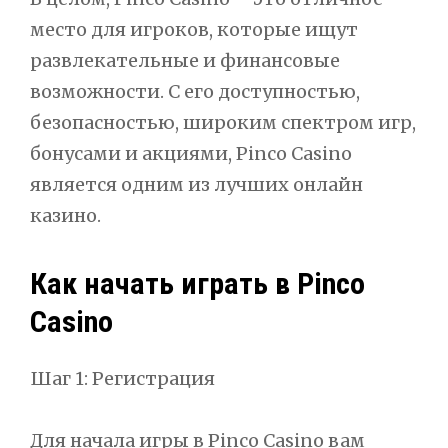
место для игроков, которые ищут
развлекательные и финансовые
возможности. С его доступностью,
безопасностью, широким спектром игр,
бонусами и акциями, Pinco Casino
является одним из лучших онлайн
казино.
Как начать играть в Pinco
Casino
Шаг 1: Регистрация
Для начала игры в Pinco Casino вам