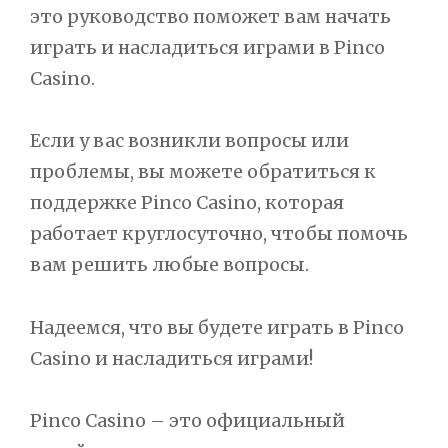
это руководство поможет вам начать
играть и насладиться играми в Pinco
Casino.
Если у вас возникли вопросы или
проблемы, вы можете обратиться к
поддержке Pinco Casino, которая
работает круглосуточно, чтобы помочь
вам решить любые вопросы.
Надеемся, что вы будете играть в Pinco
Casino и насладиться играми!
Pinco Casino – это официальный