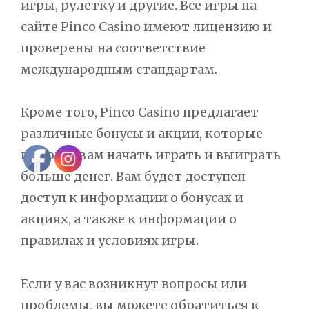
игры, рулетку и другие. Все игры на
сайте Pinco Casino имеют лицензию и
проверены на соответствие
международным стандартам.
Кроме того, Pinco Casino предлагает
различные бонусы и акции, которые
помогут вам начать играть и выиграть
больше денег. Вам будет доступен
доступ к информации о бонусах и
акциях, а также к информации о
правилах и условиях игры.
Если у вас возникнут вопросы или
проблемы, вы можете обратиться к