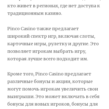
кто живет в регионах, где нет доступа к
традиционным казино.
Pinco Casino также предлагает
широкий спектр игр, включая слоты,
карточные игры, рулетку и другие. Это
позволяет игрокам выбрать игру,
которая лучше всего подходит им.
Кроме того, Pinco Casino предлагает
различные бонусы и акции, которые
могут помочь игрокам увеличить свои
выигрыши. Это может включать в себя
бонусы для новых игроков, бонусы для