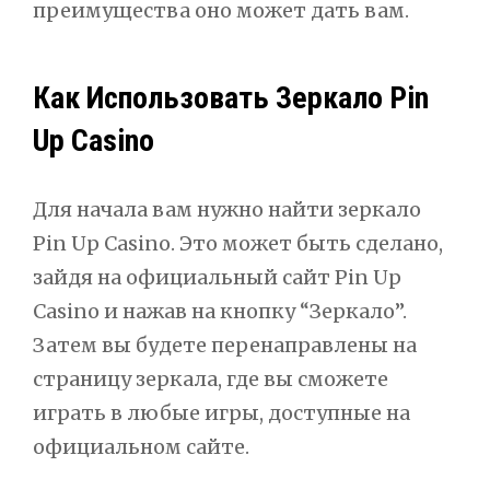
преимущества оно может дать вам.
Как Использовать Зеркало Pin
Up Casino
Для начала вам нужно найти зеркало
Pin Up Casino. Это может быть сделано,
зайдя на официальный сайт Pin Up
Casino и нажав на кнопку “Зеркало”.
Затем вы будете перенаправлены на
страницу зеркала, где вы сможете
играть в любые игры, доступные на
официальном сайте.