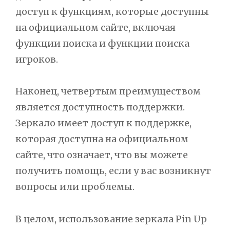
доступ к функциям, которые доступны
на официальном сайте, включая
функции поиска и функции поиска
игроков.
Наконец, четвертым преимуществом
является доступность поддержки.
Зеркало имеет доступ к поддержке,
которая доступна на официальном
сайте, что означает, что вы можете
получить помощь, если у вас возникнут
вопросы или проблемы.
В целом, использование зеркала Pin Up