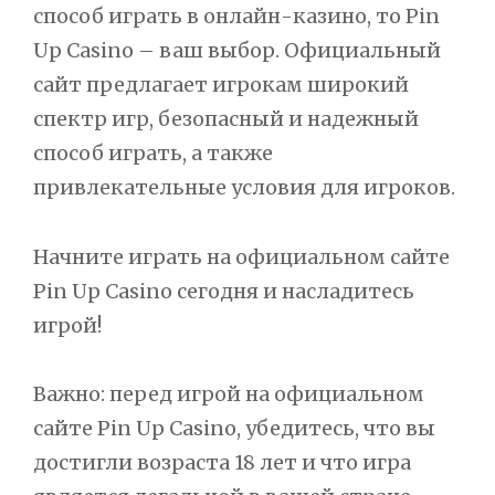
способ играть в онлайн-казино, то Pin
Up Casino – ваш выбор. Официальный
сайт предлагает игрокам широкий
спектр игр, безопасный и надежный
способ играть, а также
привлекательные условия для игроков.
Начните играть на официальном сайте
Pin Up Casino сегодня и насладитесь
игрой!
Важно: перед игрой на официальном
сайте Pin Up Casino, убедитесь, что вы
достигли возраста 18 лет и что игра