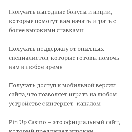
Получать выгодные бонусы и акции,
которые помогут вам начать играть с
более высокими ставками
Получать поддержку от опытных
специалистов, которые готовы помочь
вам в любое время
Получать доступ к мобильной версии
сайта, что позволяет играть на любом
устройстве с интернет-каналом
Pin Up Casino – это официальный сайт,
который предлагает игрокам