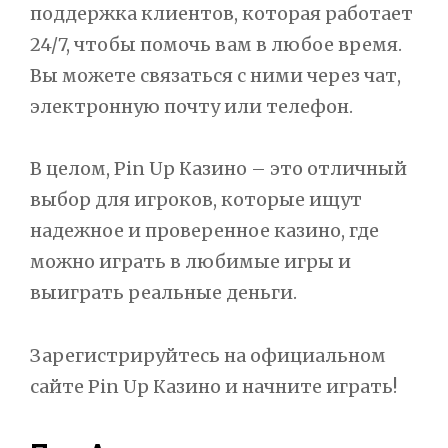
поддержка клиентов, которая работает
24/7, чтобы помочь вам в любое время.
Вы можете связаться с ними через чат,
электронную почту или телефон.
В целом, Pin Up Казино – это отличный
выбор для игроков, которые ищут
надежное и проверенное казино, где
можно играть в любимые игры и
выиграть реальные деньги.
Зарегистрируйтесь на официальном
сайте Pin Up Казино и начните играть!