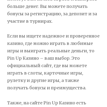
больше денег. Вы можете получать
бонусы за регистрацию, за депозит и за
участие в турнирах.
Если вы ищете надежное и проверенное
казино, где можно играть в любимые
игры и выиграть реальные деньги, то
Pin Up Казино – ваш выбор. Это
официальный сайт, где вы можете
играть в слоты, карточные игры,
рулетку и другие игры, а также
получать бонусы и преимущества.
Также, на сайте Pin Up Казино есть