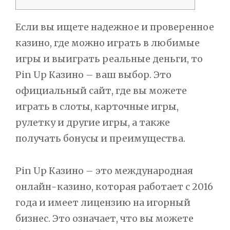
Если вы ищете надежное и проверенное
казино, где можно играть в любимые
игры и выиграть реальные деньги, то
Pin Up Казино – ваш выбор. Это
официальный сайт, где вы можете
играть в слоты, карточные игры,
рулетку и другие игры, а также
получать бонусы и преимущества.
Pin Up Казино – это международная
онлайн-казино, которая работает с 2016
года и имеет лицензию на игорный
бизнес. Это означает, что вы можете