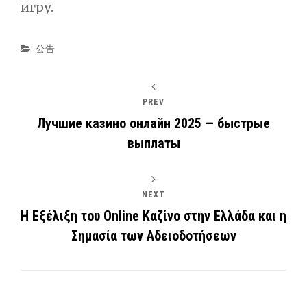
игру.
Categories
公告
PREV
Лучшие казино онлайн 2025 — быстрые
выплаты
NEXT
Η Εξέλιξη του Online Καζίνο στην Ελλάδα και η
Σημασία των Αδειοδοτήσεων