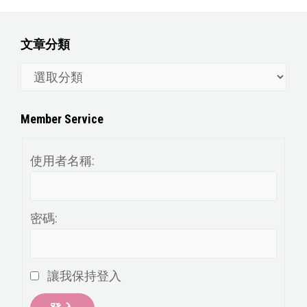
文章分類
文
章
分
Member Service
類
使用者名稱:
密碼:
讓我保持登入