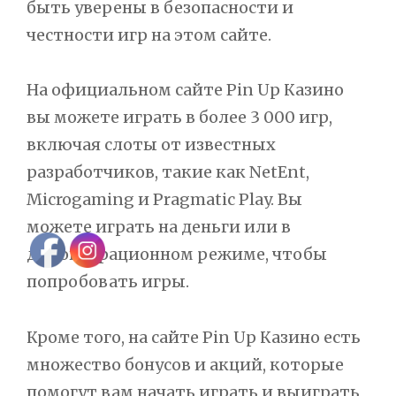
быть уверены в безопасности и
честности игр на этом сайте.
На официальном сайте Pin Up Казино
вы можете играть в более 3 000 игр,
включая слоты от известных
разработчиков, такие как NetEnt,
Microgaming и Pragmatic Play. Вы
можете играть на деньги или в
демонстрационном режиме, чтобы
попробовать игры.
Кроме того, на сайте Pin Up Казино есть
множество бонусов и акций, которые
помогут вам начать играть и выиграть