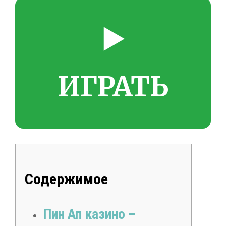
▶️
ИГРАТЬ
Содержимое
Пин Ап казино –