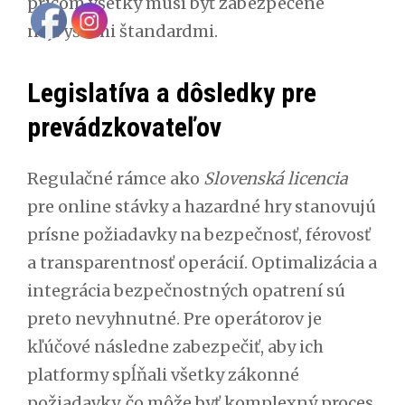
pričom všetky musí byť zabezpečené
najvyššími štandardmi.
Legislatíva a dôsledky pre
prevádzkovateľov
Regulačné rámce ako
Slovenská licencia
pre online stávky a hazardné hry stanovujú
prísne požiadavky na bezpečnosť, férovosť
a transparentnosť operácií. Optimalizácia a
integrácia bezpečnostných opatrení sú
preto nevyhnutné. Pre operátorov je
kľúčové následne zabezpečiť, aby ich
platformy spĺňali všetky zákonné
požiadavky, čo môže byť komplexný proces