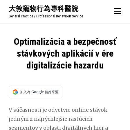
Skip
大敦寵物行為專科醫院
to
General Practice / Professional Behaviour Service
content
文
Optimalizácia a bezpečnosť
章
stávkových aplikácií v ére
導
digitalizácie hazardu
覽
加入為 Google 偏好來源
V súčasnosti je odvetvie online stávok
jedným z najrýchlejšie rastúcich
segmentov v oblasti digitálnych hier a