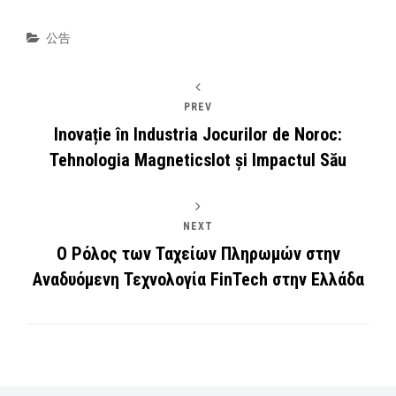
Categories
公告
PREV
Inovație în Industria Jocurilor de Noroc:
Tehnologia Magneticslot și Impactul Său
NEXT
Ο Ρόλος των Ταχείων Πληρωμών στην
Αναδυόμενη Τεχνολογία FinTech στην Ελλάδα