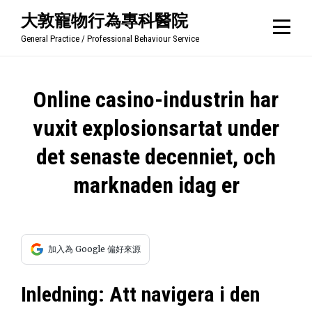
Skip
大敦寵物行為專科醫院
to
General Practice / Professional Behaviour Service
content
文
Online casino-industrin har
章
vuxit explosionsartat under
導
det senaste decenniet, och
覽
marknaden idag er
加入為 Google 偏好來源
Inledning: Att navigera i den