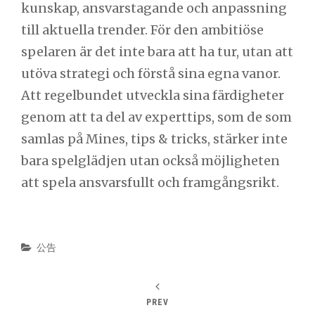
kunskap, ansvarstagande och anpassning
till aktuella trender. För den ambitiöse
spelaren är det inte bara att ha tur, utan att
utöva strategi och förstå sina egna vanor.
Att regelbundet utveckla sina färdigheter
genom att ta del av experttips, som de som
samlas på Mines, tips & tricks, stärker inte
bara spelglädjen utan också möjligheten
att spela ansvarsfullt och framgångsrikt.
Categories
公告
PREV