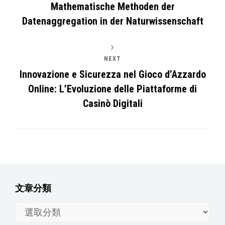
Mathematische Methoden der
Datenaggregation in der Naturwissenschaft
NEXT
Innovazione e Sicurezza nel Gioco d’Azzardo
Online: L’Evoluzione delle Piattaforme di
Casinò Digitali
文章分類
文
章