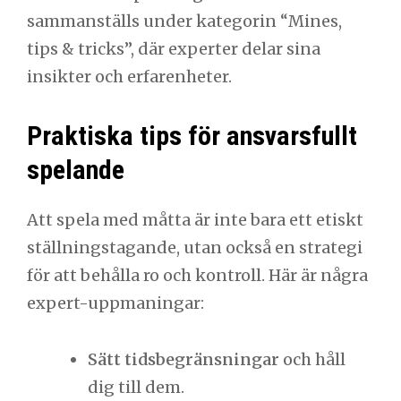
sammanställs under kategorin “Mines,
tips & tricks”, där experter delar sina
insikter och erfarenheter.
Praktiska tips för ansvarsfullt
spelande
Att spela med måtta är inte bara ett etiskt
ställningstagande, utan också en strategi
för att behålla ro och kontroll. Här är några
expert-uppmaningar:
Sätt tidsbegränsningar
och håll
dig till dem.