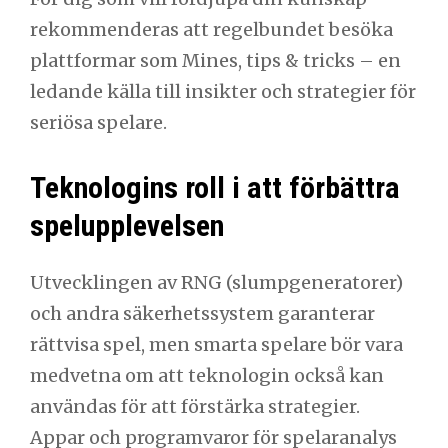
rekommenderas att regelbundet besöka
plattformar som Mines, tips & tricks – en
ledande källa till insikter och strategier för
seriösa spelare.
Teknologins roll i att förbättra
spelupplevelsen
Utvecklingen av RNG (slumpgeneratorer)
och andra säkerhetssystem garanterar
rättvisa spel, men smarta spelare bör vara
medvetna om att teknologin också kan
användas för att förstärka strategier.
Appar och programvaror för spelaranalys