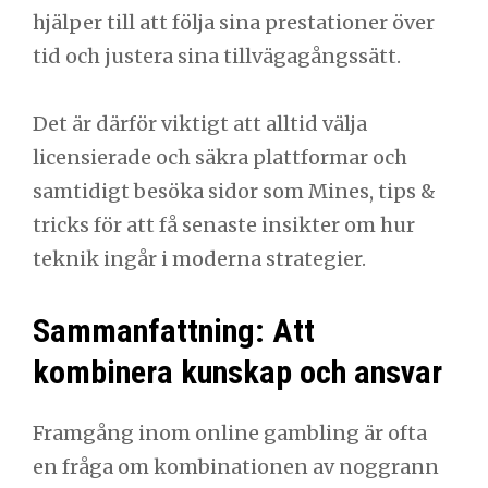
hjälper till att följa sina prestationer över
tid och justera sina tillvägagångssätt.
Det är därför viktigt att alltid välja
licensierade och säkra plattformar och
samtidigt besöka sidor som Mines, tips &
tricks för att få senaste insikter om hur
teknik ingår i moderna strategier.
Sammanfattning: Att
kombinera kunskap och ansvar
Framgång inom online gambling är ofta
en fråga om kombinationen av noggrann