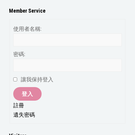
分
Member Service
類
使用者名稱:
密碼:
讓我保持登入
登入
註冊
遺失密碼