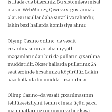
istifadə edə bilərsiniz. Bu sistemlərə misal
olaraq WebMoney, Qiwi və s. göstərmək
olar. Bu üsullar daha sürətli və rahatdır,
lakin bəzi hallarda komissiya alınır.
Olymp Casino online-də vəsait
çıxarılmasının ən əhəmiyyətli
məqamlarından biri də pulların çıxarılma
müddətidir. Əksər hallarda pullarınız 24
saat ərzində hesabınıza köçürülür. Lakin
bəzi hallarda bu müddət uzana bilər.
Olimp Casino-da vəsait çıxarılmasının
təhlükəsizliyini təmin etmək üçün şəxsi
məlumatlarınızı qoruyun və heç kəsə