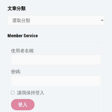
文章分類
文
章
分
Member Service
類
使用者名稱:
密碼:
讓我保持登入
登入