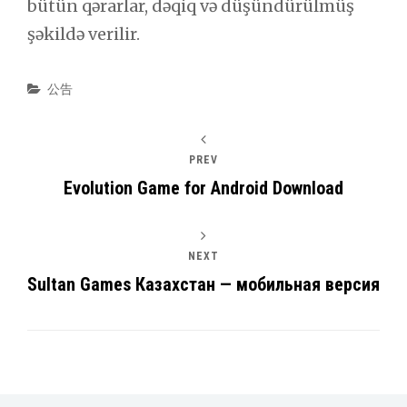
bütün qərarlar, dəqiq və düşündürülmüş
şəkildə verilir.
Categories
公告
PREV
Evolution Game for Android Download
NEXT
Sultan Games Казахстан — мобильная версия