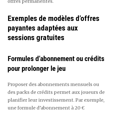
offres permanentes.
Exemples de modèles d’offres
payantes adaptées aux
sessions gratuites
Formules d’abonnement ou crédits
pour prolonger le jeu
Proposer des abonnements mensuels ou
des packs de crédits permet aux joueurs de
planifier leur investissement. Par exemple,
une formule d’abonnement à 20 €