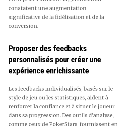
constatent une augmentation
significative de la fidélisation et de la
conversion.
Proposer des feedbacks
personnalisés pour créer une
expérience enrichissante
Les feedbacks individualisés, basés sur le
style de jeu ou les statistiques, aident à
renforcer la confiance et à situer le joueur
dans sa progression. Des outils d’analyse,
comme ceux de PokerStars, fournissent en