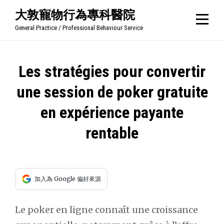
Skip
大敦寵物行為專科醫院
to
General Practice / Professional Behaviour Service
content
文
Les stratégies pour convertir
章
une session de poker gratuite
導
en expérience payante
覽
rentable
加入為 Google 偏好來源
Le poker en ligne connaît une croissance