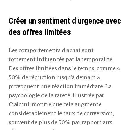
Créer un sentiment d’urgence avec
des offres limitées
Les comportements d’achat sont
fortement influencés par la temporalité.
Des offres limitées dans le temps, comme «
50% de réduction jusqu’à demain »,
provoquent une réaction immédiate. La
psychologie de la rareté, illustrée par
Cialdini, montre que cela augmente
considérablement le taux de conversion,
souvent de plus de 50% par rapport aux