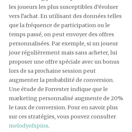
les joueurs les plus susceptibles d’évoluer
vers l’achat. En utilisant des données telles
que la fréquence de participation ou le
temps passé, on peut envoyer des offres
personnalisées. Par exemple, si un joueur
joue régulièrement mais sans acheter, lui
proposer une offre spéciale avec un bonus
lors de sa prochaine session peut
augmenter la probabilité de conversion.
Une étude de Forrester indique que le
marketing personnalisé augmente de 20%
le taux de conversion. Pour en savoir plus
sur ces stratégies, vous pouvez consulter
melodyofspins
.