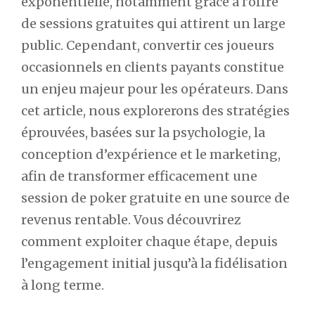
exponentielle, notamment grâce à l’offre
de sessions gratuites qui attirent un large
public. Cependant, convertir ces joueurs
occasionnels en clients payants constitue
un enjeu majeur pour les opérateurs. Dans
cet article, nous explorerons des stratégies
éprouvées, basées sur la psychologie, la
conception d’expérience et le marketing,
afin de transformer efficacement une
session de poker gratuite en une source de
revenus rentable. Vous découvrirez
comment exploiter chaque étape, depuis
l’engagement initial jusqu’à la fidélisation
à long terme.