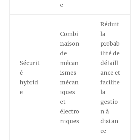
e
Réduit
Combi
la
naison
probab
de
ilité de
Sécurit
mécan
défaill
é
ismes
ance et
hybrid
mécan
facilite
e
iques
la
et
gestio
électro
n à
niques
distan
ce