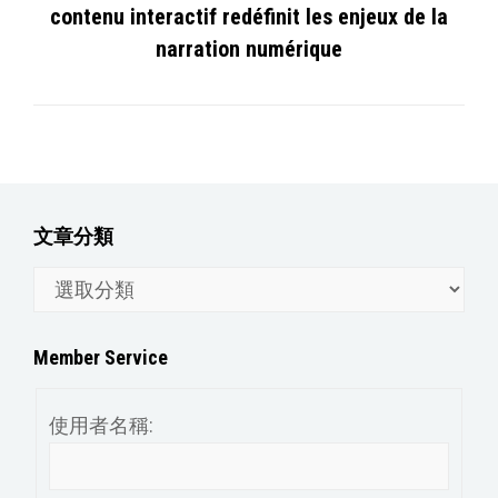
contenu interactif redéfinit les enjeux de la
narration numérique
文章分類
文
章
分
Member Service
類
使用者名稱: