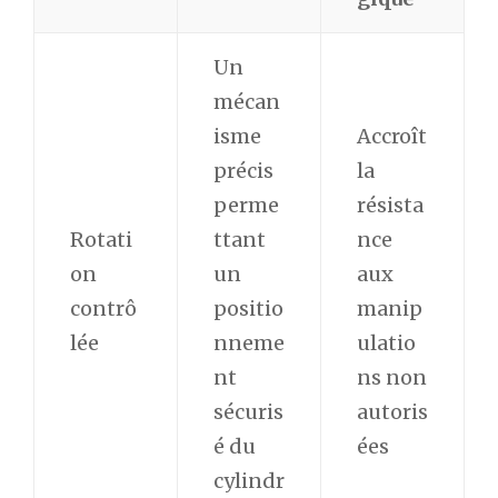
Un
mécan
isme
Accroît
précis
la
perme
résista
Rotati
ttant
nce
on
un
aux
contrô
positio
manip
lée
nneme
ulatio
nt
ns non
sécuris
autoris
é du
ées
cylindr