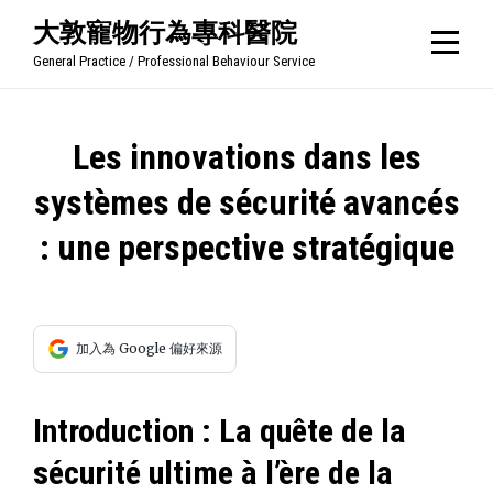
Skip
大敦寵物行為專科醫院
to
General Practice / Professional Behaviour Service
content
文
Les innovations dans les
章
systèmes de sécurité avancés
導
: une perspective stratégique
覽
加入為 Google 偏好來源
Introduction : La quête de la
sécurité ultime à l’ère de la