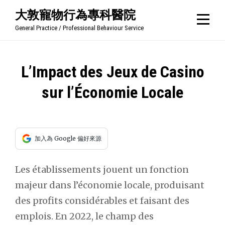
Skip
大敦寵物行為專科醫院
to
General Practice / Professional Behaviour Service
content
文
L’Impact des Jeux de Casino
章
sur l’Économie Locale
導
覽
加入為 Google 偏好來源
Les établissements jouent un fonction
majeur dans l’économie locale, produisant
des profits considérables et faisant des
emplois. En 2022, le champ des