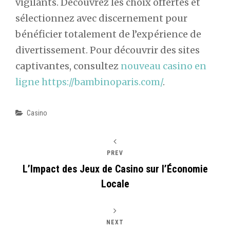
vigilants. Découvrez les choix offertes et
sélectionnez avec discernement pour
bénéficier totalement de l’expérience de
divertissement. Pour découvrir des sites
captivantes, consultez
nouveau casino en
ligne https://bambinoparis.com/
.
Categories
Casino
PREV
L’Impact des Jeux de Casino sur l’Économie
Locale
NEXT