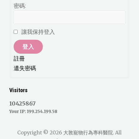
密碼:
讓我保持登入
登入
註冊
遺失密碼
Visitors
10425867
Your IP: 199.254.199.58
Copyright © 2026
大敦寵物行為專科醫院
. All