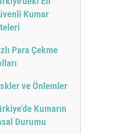
rkiye’deki En
üvenli Kumar
teleri
ızlı Para Çekme
lları
iskler ve Önlemler
ürkiye’de Kumarın
asal Durumu