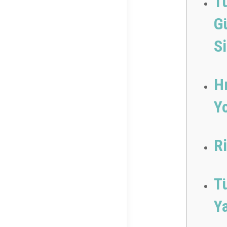
Tü
G
Si
H
Yo
R
T
Y