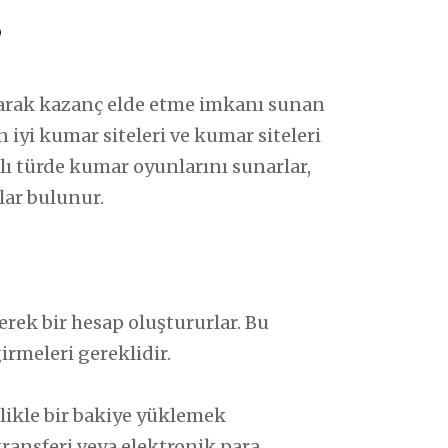
?
ayarak kazanç elde etme imkanı sunan
n iyi kumar siteleri ve kumar siteleri
klı türde kumar oyunlarını sunarlar,
lar bulunur.
rek bir hesap oluştururlar. Bu
girmeleri gereklidir.
llikle bir bakiye yüklemek
transferi veya elektronik para