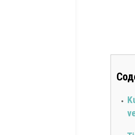
Сод
K
ve