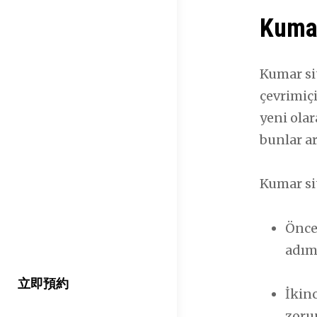
Kumar
Kumar si
çevrimiçi
yeni olar
bunlar ar
Kumar sit
Önce
adımd
立即預約
İkinc
zorun