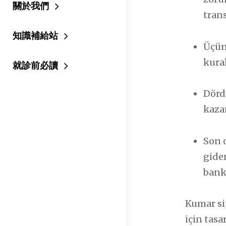
關於我們
trans
知識補給站
Üçün
kural
就診前必讀
Dörd
kazan
Son 
gider
banka
Kumar si
için tasa