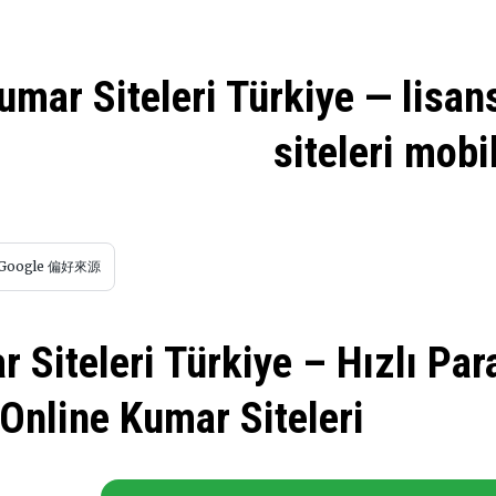
umar Siteleri Türkiye — lisan
siteleri mobi
Google 偏好來源
 Siteleri Türkiye – Hızlı Pa
Online Kumar Siteleri