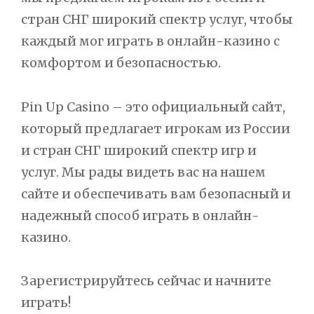
стран СНГ широкий спектр услуг, чтобы
каждый мог играть в онлайн-казино с
комфортом и безопасностью.
Pin Up Casino – это официальный сайт,
который предлагает игрокам из России
и стран СНГ широкий спектр игр и
услуг. Мы рады видеть вас на нашем
сайте и обеспечивать вам безопасный и
надежный способ играть в онлайн-
казино.
Зарегистрируйтесь сейчас и начните
играть!