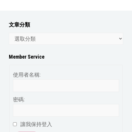
文章分類
文
章
分
Member Service
類
使用者名稱:
密碼:
讓我保持登入