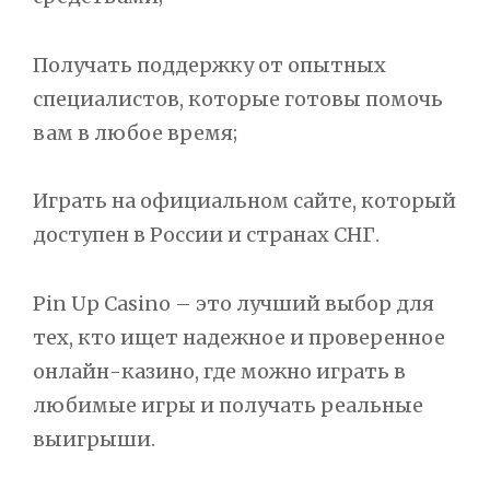
Получать поддержку от опытных
специалистов, которые готовы помочь
вам в любое время;
Играть на официальном сайте, который
доступен в России и странах СНГ.
Pin Up Casino – это лучший выбор для
тех, кто ищет надежное и проверенное
онлайн-казино, где можно играть в
любимые игры и получать реальные
выигрыши.