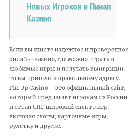
Новых Игроков в Пинап
Казино
Если вы ищете надежное и проверенное
онлайн-казино, где можно играть в
любимые игры и получать выигрыши,
то вы пришли к правильному адресу.
Pin Up Casino – это официальный сайт,
который предлагает игрокам из России
и стран СНГ широкий спектр игр,
включая слоты, карточные игры,
рулетку и другие.