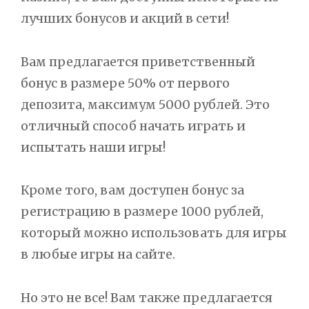
лучших бонусов и акций в сети!
Вам предлагается приветственный
бонус в размере 50% от первого
депозита, максимум 5000 рублей. Это
отличный способ начать играть и
испытать наши игры!
Кроме того, вам доступен бонус за
регистрацию в размере 1000 рублей,
который можно использовать для игры
в любые игры на сайте.
Но это не все! Вам также предлагается