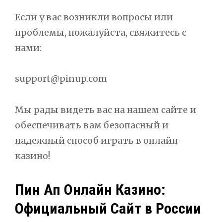
Если у вас возникли вопросы или
проблемы, пожалуйста, свяжитесь с
нами:
support@pinup.com
Мы рады видеть вас на нашем сайте и
обеспечивать вам безопасный и
надежный способ играть в онлайн-
казино!
Пин Ап Онлайн Казино:
Официальный Сайт в России