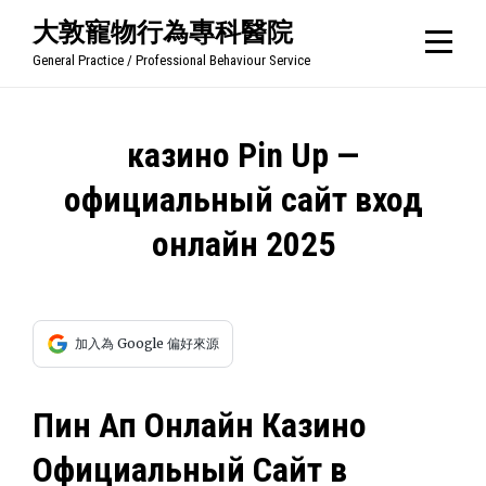
Skip
大敦寵物行為專科醫院
to
General Practice / Professional Behaviour Service
content
文
казино Pin Up —
章
официальный сайт вход
導
онлайн 2025
覽
加入為 Google 偏好來源
Пин Ап Онлайн Казино
Официальный Сайт в