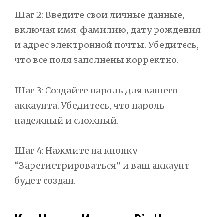
Шаг 2: Введите свои личные данные,
включая имя, фамилию, дату рождения
и адрес электронной почты. Убедитесь,
что все поля заполнены корректно.
Шаг 3: Создайте пароль для вашего
аккаунта. Убедитесь, что пароль
надежный и сложный.
Шаг 4: Нажмите на кнопку
“Зарегистрироваться” и ваш аккаунт
будет создан.