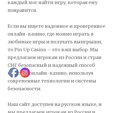
каждый мог найти игру, которая ему
понравится.
Если вы ищете надежное и проверенное
онлайн-казино, где можно играть в
любимые игры и получать выигрыши,
то Pin Up Casino – это ваш выбор. Мы
предлагаем игрокам из России и стран
СНГ безопасный и надежный способ
играть в онлайн-казино, используя
современные технологии и системы
безопасности.
Наш сайт доступен на русском языке, и
мы предлагаем игрокам из России и