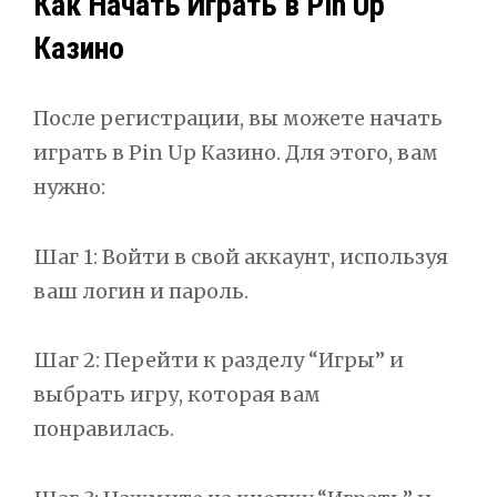
Как Начать Играть в Pin Up
Казино
После регистрации, вы можете начать
играть в Pin Up Казино. Для этого, вам
нужно:
Шаг 1: Войти в свой аккаунт, используя
ваш логин и пароль.
Шаг 2: Перейти к разделу “Игры” и
выбрать игру, которая вам
понравилась.