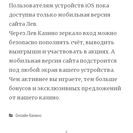
Пользователям устройств iOS пока
доступна только мобильная версия
сайта Лев.
Через Лев Казино зеркало вход можно
безопасно пополнять счёт, выводить
выигрыши и участвовать в акциях. А
мобильная версия сайта подстроится
под любой экран вашего устройства.
Чем активнее вы играете, тем больше
бонусов и эксклюзивных предложений
от нашего казино.
Categories
Онлайн Казино