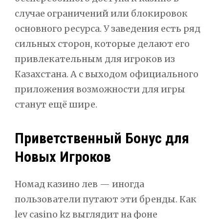
случае ограничений или блокировок
основного ресурса. У заведения есть ряд
сильных сторон, которые делают его
привлекательным для игроков из
Казахстана. А с выходом официального
приложения возможности для игры
станут ещё шире.
Приветственный Бонус для
Новых Игроков
Номад казино лев — иногда
пользователи путают эти бренды. Как
lev casino kz выглядит на фоне