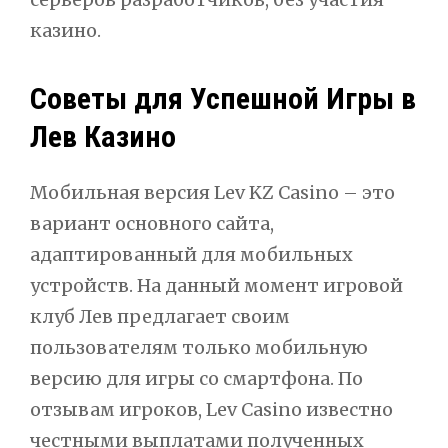
казино.
Советы для Успешной Игры в
Лев Казино
Мобильная версия Lev KZ Casino – это
вариант основного сайта,
адаптированный для мобильных
устройств. На данный момент игровой
клуб Лев предлагает своим
пользователям только мобильную
версию для игры со смартфона. По
отзывам игроков, Lev Casino известно
честными выплатами полученных