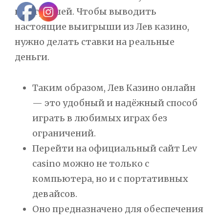
выигрышей. Чтобы выводить
настоящие выигрыши из Лев казино,
нужно делать ставки на реальные
деньги.
Таким образом, Лев Казино онлайн
— это удобный и надёжный способ
играть в любимых играх без
ограничений.
Перейти на официальный сайт Lev
casino можно не только с
компьютера, но и с портативных
девайсов.
Оно предназначено для обеспечения