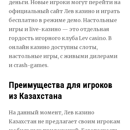
деньги. Новые игроки могут перейти на
официальный сайт Лев казино и играть
бесплатно в режиме демо. Настольные
игры и live-казино — это отдельная
гордость игорного клуба Lev casino. В
онлайн казино доступны слоты,
настольные игры, с живыми дилерами
и crash-games.
Преимущества для игроков
из Казахстана
На данный момент, Лев казино
Казахстан не предлагает своим игрокам