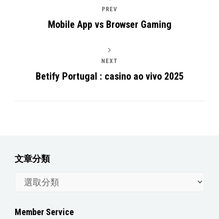
PREV
Mobile App vs Browser Gaming
NEXT
Betify Portugal : casino ao vivo 2025
文章分類
文
章
分
Member Service