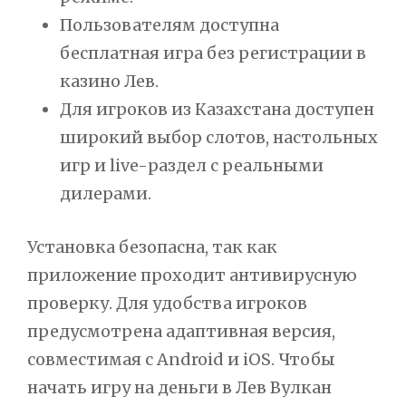
Пользователям доступна
бесплатная игра без регистрации в
казино Лев.
Для игроков из Казахстана доступен
широкий выбор слотов, настольных
игр и live-раздел с реальными
дилерами.
Установка безопасна, так как
приложение проходит антивирусную
проверку. Для удобства игроков
предусмотрена адаптивная версия,
совместимая с Android и iOS. Чтобы
начать игру на деньги в Лев Вулкан