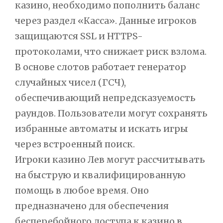
казино, необходимо пополнить баланс
через раздел «Касса». Данные игроков
защищаются SSL и HTTPS-
протоколами, что снижает риск взлома.
В основе слотов работает генератор
случайных чисел (ГСЧ),
обеспечивающий непредсказуемость
раундов. Пользователи могут сохранять
избранные автоматы и искать игры
через встроенный поиск.
Игроки казино Лев могут рассчитывать
на быструю и квалифицированную
помощь в любое время. Оно
предназначено для обеспечения
бесперебойного доступа к казино в