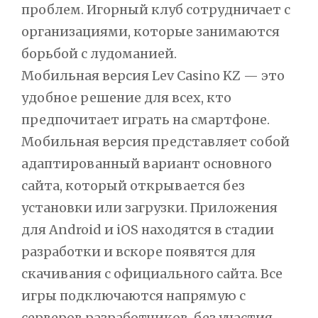
проблем. Игорный клуб сотрудничает с
организациями, которые занимаются
борьбой с лудоманией.
Мобильная версия Lev Casino KZ — это
удобное решение для всех, кто
предпочитает играть на смартфоне.
Мобильная версия представляет собой
адаптированный вариант основного
сайта, который открывается без
установки или загрузки. Приложения
для Android и iOS находятся в стадии
разработки и вскоре появятся для
скачивания с официального сайта. Все
игры подключаются напрямую с
серверов разработчиков, без участия