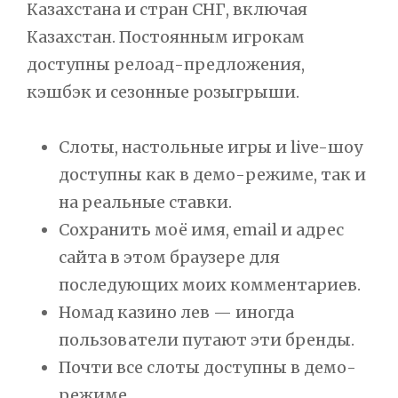
Казахстана и стран СНГ, включая
Казахстан. Постоянным игрокам
доступны релоад-предложения,
кэшбэк и сезонные розыгрыши.
Слоты, настольные игры и live-шоу
доступны как в демо-режиме, так и
на реальные ставки.
Сохранить моё имя, email и адрес
сайта в этом браузере для
последующих моих комментариев.
Номад казино лев — иногда
пользователи путают эти бренды.
Почти все слоты доступны в демо-
режиме.