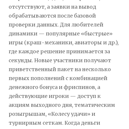
отсутствуют, а заявки на вывод
обрабатываются после базовой
проверки данных. Для любителей
динамики — популярные «быстрые»
игры (краш-механики, авиаторы и др.),
где каждое решение принимается за
секунды. Новые участники получают
приветственный пакет на несколько
первых пополнений с комбинацией
денежного бонуса и фриспинов, а
действующие игроки — доступ к
акциям выходного дня, тематическим
розыгрышам, «Колесу удачи» и
турнирным сеткам. Когда деньги