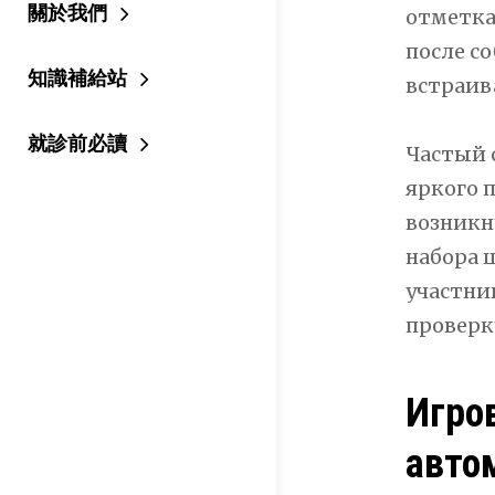
關於我們
отметка
после с
知識補給站
встраив
就診前必讀
Частый 
яркого 
возникн
набора 
участни
проверк
Игро
авто