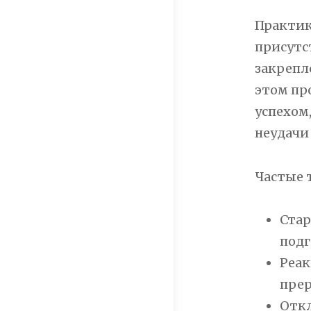
Практик
присутс
закрепл
этом пр
успехом,
неудачи
Частые т
Стар
подг
Реак
прер
Откл