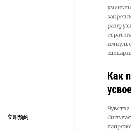
уменьше
закрепл
разгрузк
стратег
импульс
сценари
Как 
усво
Чувства
立即預約
Сильная
напряже