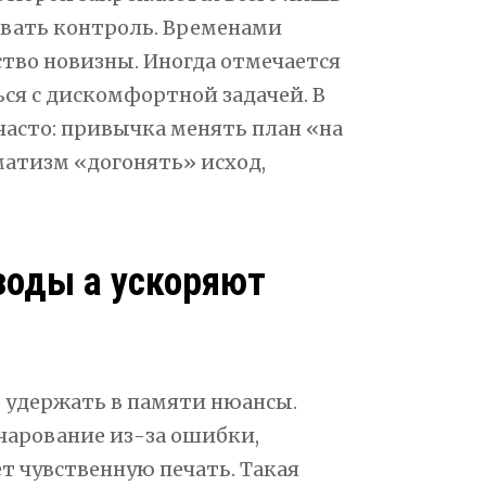
овать контроль. Временами
ство новизны. Иногда отмечается
ься с дискомфортной задачей. В
часто: привычка менять план «на
матизм «догонять» исход,
зоды а ускоряют
 удержать в памяти нюансы.
очарование из-за ошибки,
 чувственную печать. Такая