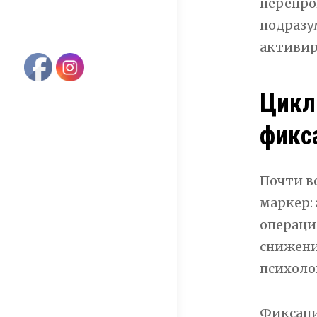
перепро
подразу
активир
Цикл
фикс
Почти в
маркер: 
операци
снижени
психоло
Фиксаци