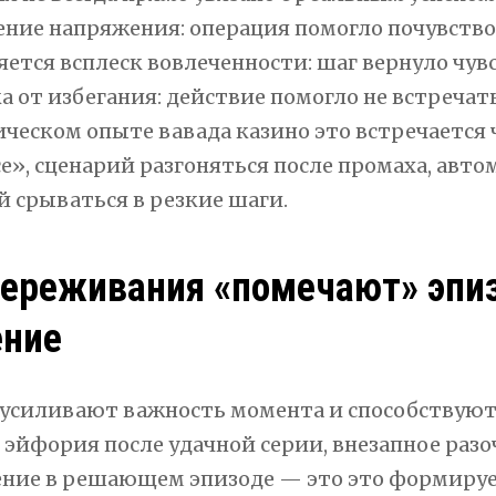
ние напряжения: операция помогло почувств
яется всплеск вовлеченности: шаг вернуло чув
а от избегания: действие помогло не встречат
ическом опыте вавада казино это встречается 
е», сценарий разгоняться после промаха, авто
й срываться в резкие шаги.
переживания «помечают» эпи
ение
 усиливают важность момента и способствуют
 эйфория после удачной серии, внезапное раз
ние в решающем эпизоде — это это формирует