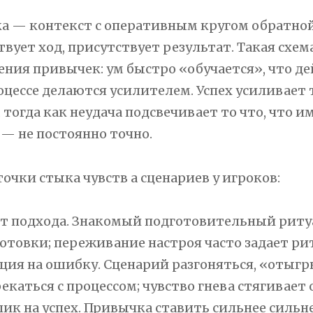
а — контекст с оперативным кругом обратной 
твует ход, присутствует результат. Такая схе
ения привычек: ум быстро «обучается», что д
оцессе делаются усилителем. Успех усиливает 
 тогда как неудача подсвечивает то что, что 
 — не постоянно точно.
очки стыка чувств а сценариев у игроков:
т подхода. Знакомый подготовительный ритуал
отовки; переживание настроя часто задает ри
ция на ошибку. Сценарий разгоняться, «отыгр
екаться с процессом; чувство гнева стягивает 
ик на успех. Привычка ставить сильнее сильн