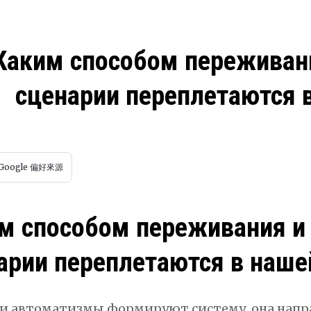
Каким способом переживан
сценарии переплетаются 
Google 偏好來源
м способом переживания и
арии переплетаются в наше
 и автоматизмы формируют систему, она нап