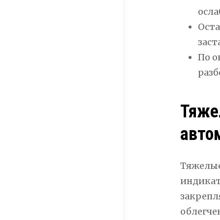
осла
Оста
заст
По о
разб
Тяже
авто
Тяжелые
индикат
закрепл
облегче