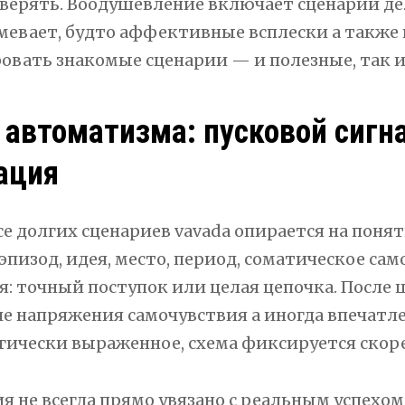
верять. Воодушевление включает сценарий дел
мевает, будто аффективные всплески а также 
овать знакомые сценарии — и полезные, так 
 автоматизма: пусковой сигна
ация
се долгих сценариев vavada опирается на поня
эпизод, идея, место, период, соматическое сам
я: точный поступок или целая цепочка. После 
е напряжения самочувствия а иногда впечатл
гически выраженное, схема фиксируется скоре
я не всегда прямо увязано с реальным успехом