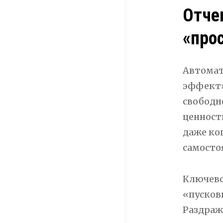
Отче
«про
Автомат
эффект»
свободн
ценност
даже ко
самосто
Ключево
«пусков
Раздраж