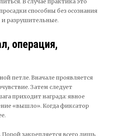
иться. В случае практика это
просадки способны без осознания
и и разрушительные.
л, операция,
тной петле. Вначале проявляется
очувствие. Затем следует
шага приходит награда: явное
ение «вышло». Когда фиксатор
е.
. Порой закрепляется всего лишь