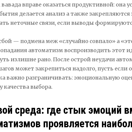
 вавада вправе оказаться продуктивной: она у
обытия делается анализ а также закрепляются 
ать неточные связи, если выводы формируютс
сбой — подмена меж «случайно совпало» а «эт
попадания автоматизм воспроизводить этот и
уть излишне рано. После острой неудачи авто
шагов может закрепиться надолго, пусть если о
ка важно разграничивать: эмоциональную оце
у качества выбора.
вой среда: где стык эмоций в
матизмов проявляется наибол