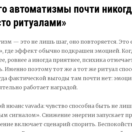
го автоматизмы почти никог
сто ритуалами»
изм — это не лишь шаг, оно повторяется. Это
, где эффект обычно подкрашен эмоцией. Когд
ее, ровнее а иногда приятнее, психика отмечае
ь. Именно поэтому тот же а тот же ритуал спо
гда фактической выгоды там почти нет: эмоц
ятельно работает наградой.
й нюанс vavada: чувство способна быть не лиш
ым сигналом». Снижение энергии запускает п
ение включает сценарий спорить. Беспокойс