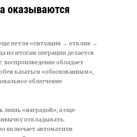
да оказываются
 еще петля «ситуация → отклик →
а по итогам операции делается
т: воспроизведение обладает
собен казаться «обоснованным»,
иональное облегчение
ь лишь «наградой», а еще
ривычку откладывать.
тво включает автоматизм