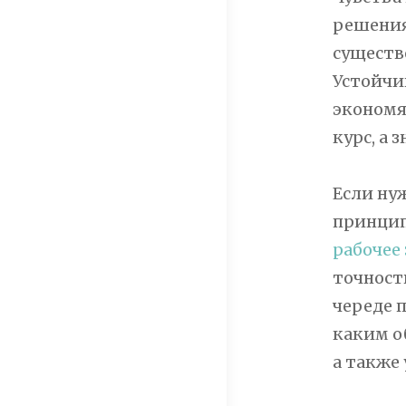
решения
существ
Устойчи
экономя
курс, а
Если ну
принцип
рабочее 
точност
череде 
каким о
а также 