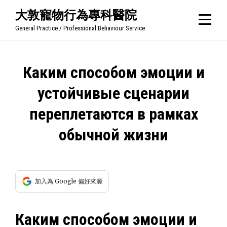
Skip
大敦寵物行為專科醫院
to
General Practice / Professional Behaviour Service
content
文
Каким способом эмоции и
章
устойчивые сценарии
導
переплетаются в рамках
覽
обычной жизни
加入為 Google 偏好來源
Каким способом эмоции и