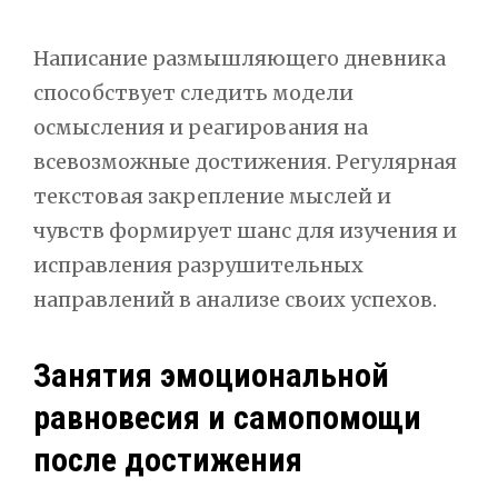
Написание размышляющего дневника
способствует следить модели
осмысления и реагирования на
всевозможные достижения. Регулярная
текстовая закрепление мыслей и
чувств формирует шанс для изучения и
исправления разрушительных
направлений в анализе своих успехов.
Занятия эмоциональной
равновесия и самопомощи
после достижения