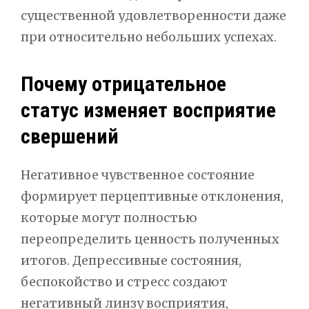
существенной удовлетворенности даже
при относительно небольших успехах.
Почему отрицательное
статус изменяет восприятие
свершений
Негативное чувственное состояние
формирует перцептивные отклонения,
которые могут полностью
переопределить ценность полученных
итогов. Депрессивные состояния,
беспокойство и стресс создают
негативный линзу восприятия,