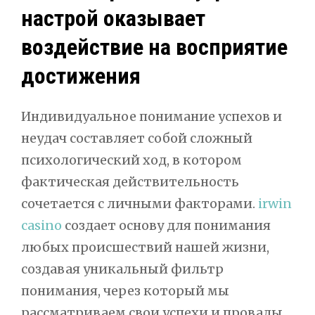
настрой оказывает
воздействие на восприятие
достижения
Индивидуальное понимание успехов и
неудач составляет собой сложный
психологический ход, в котором
фактическая действительность
сочетается с личными факторами.
irwin
casino
создает основу для понимания
любых происшествий нашей жизни,
создавая уникальный фильтр
понимания, через который мы
рассматриваем свои успехи и провалы.