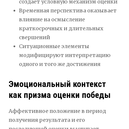
создает условную механизм оценки
Временная перспектива оказывает
влияние на осмысление
краткосрочных и длительных
свершений
Ситуационные элементы
модифицируют интерпретацию
одного и того же достижения
Эмоциональный контекст
как призма оценки победы
Аффективное положение в период
получения результата и его
последующей оценки выступает