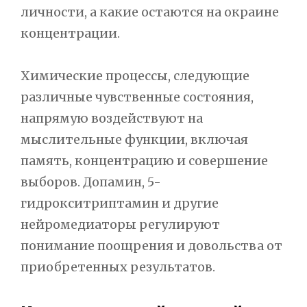
личности, а какие остаются на окраине
концентрации.
Химические процессы, следующие
различные чувственные состояния,
напрямую воздействуют на
мыслительные функции, включая
память, концентрацию и совершение
выборов. Допамин, 5-
гидрокситриптамин и другие
нейромедиаторы регулируют
понимание поощрения и довольства от
приобретенных результатов.