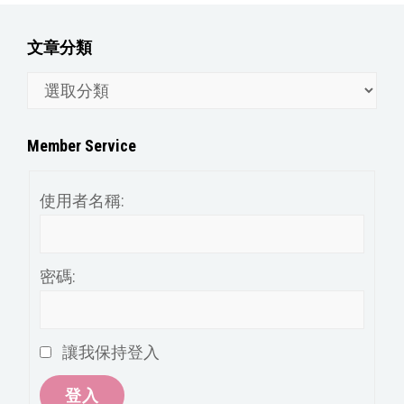
文章分類
文
章
分
Member Service
類
使用者名稱:
密碼:
讓我保持登入
登入