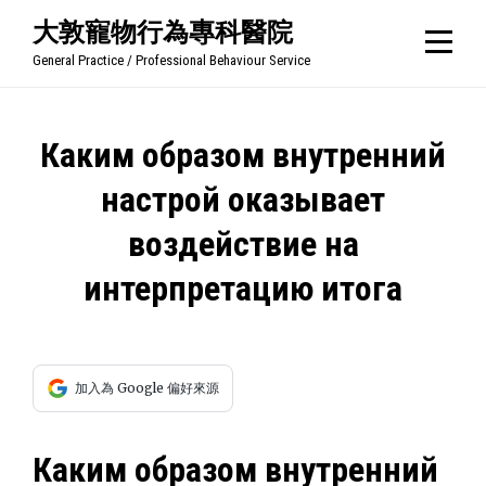
Skip
大敦寵物行為專科醫院
to
General Practice / Professional Behaviour Service
content
文
Каким образом внутренний
章
настрой оказывает
導
воздействие на
覽
интерпретацию итога
加入為 Google 偏好來源
Каким образом внутренний