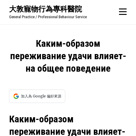
Skip
大敦寵物行為專科醫院
to
General Practice / Professional Behaviour Service
content
文
Каким-образом
章
переживание удачи влияет-
導
на общее поведение
覽
加入為 Google 偏好來源
Каким-образом
переживание удачи влияет-