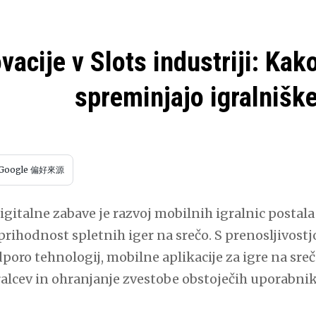
vacije v Slots industriji: Kak
spreminjajo igralnišk
Google 偏好來源
digitalne zabave je razvoj mobilnih igralnic post
prihodnost spletnih iger na srečo. S prenosljivos
poro tehnologij, mobilne aplikacije za igre na sreč
ralcev in ohranjanje zvestobe obstoječih uporabnik