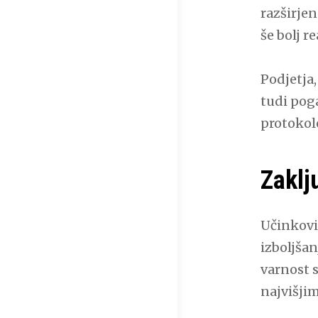
razširjen
še bolj r
Podjetja,
tudi pog
protokol
Zaklj
Učinkovit
izboljša
varnost s
najvišji