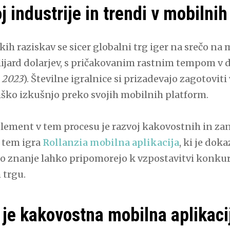
j industrije in trendi v mobilnih
ih raziskav se sicer globalni trg iger na srečo na
ijard dolarjev, s pričakovanim rastnim tempom v dv
, 2023
). Številne igralnice si prizadevajo zagotovit
ško izkušnjo preko svojih mobilnih platform.
lement v tem procesu je razvoj kakovostnih in zan
i tem igra
Rollanzia mobilna aplikacija
, ki je dok
o znanje lahko pripomorejo k vzpostavitvi konku
 trgu.
 je kakovostna mobilna aplikacij