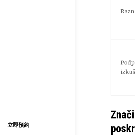
Razno
Podp
izkuš
Znači
立即預約
poskr