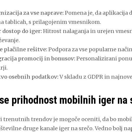
mizacija za vse naprave:
Pomena je, da aplikacija 
na tablicah, s prilagojenim vmesnikom.
 dostop do iger:
Hitrost nalaganja in urejen vmesn
ževanje.
 plačilne rešitve:
Podpora za vse popularne načine
gracija promocij in bonusov:
Personalizirani ponud
rji.
tvo osebnih podatkov:
V skladu z GDPR in najnove
se prihodnost mobilnih iger na 
i trenutnih trendov je mogoče oceniti, da bo mobi
številne druge kanale iger na srečo. Vedno bolj na