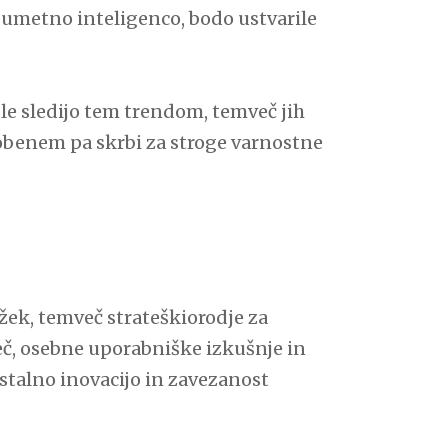
n umetno inteligenco, bodo ustvarile
e le sledijo tem trendom, temveč jih
 obenem pa skrbi za stroge varnostne
žek, temveč strateškiorodje za
eč, osebne uporabniške izkušnje in
a stalno inovacijo in zavezanost