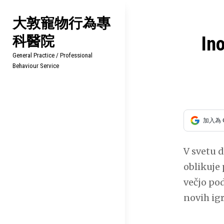
Skip
大敦寵物行為專
to
科醫院
content
文
Ino
General Practice / Professional
章
Behaviour Service
導
覽
加入為 
V svetu 
oblikuje 
večjo pod
novih ig