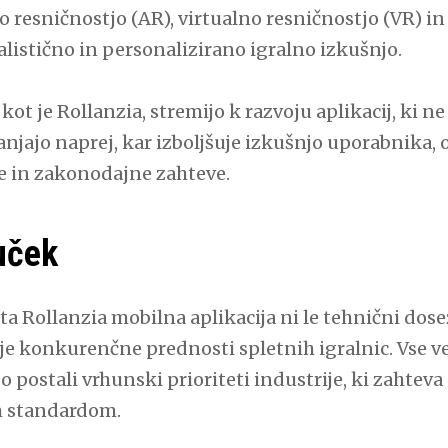
o resničnostjo (AR), virtualno resničnostjo (VR) i
ealistično in personalizirano igralno izkušnjo.
 kot je Rollanzia, stremijo k razvoju aplikacij, ki n
anjajo naprej, kar izboljšuje izkušnjo uporabnika,
e in zakonodajne zahteve.
uček
a Rollanzia mobilna aplikacija ni le tehnični dose
nje konkurenčne prednosti spletnih igralnic. Vse v
o postali vrhunski prioriteti industrije, ki zahtev
m standardom.