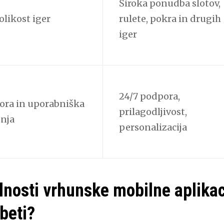
Široka ponudba slotov,
likost iger
rulete, pokra in drugih
iger
24/7 podpora,
ora in uporabniška
prilagodljivost,
nja
personalizacija
lnosti vrhunske mobilne aplikaci
beti?