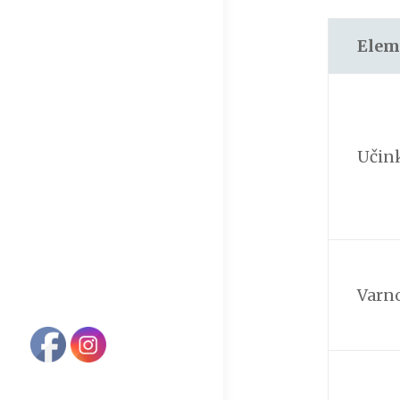
Elem
Učin
Varn