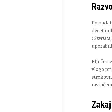
Razvo
Po podatk
deset mil
(
Statista
uporabni
Ključen e
vlogo pr
strokovn
rastočem
Zakaj