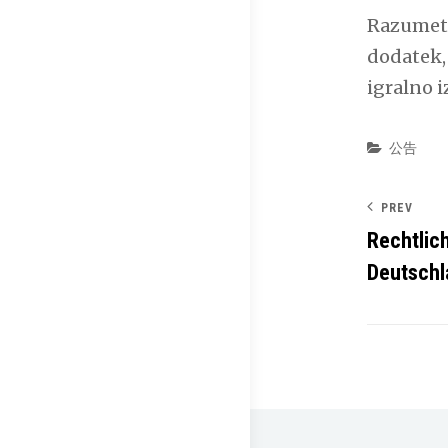
Razumeti 
dodatek, 
igralno 
Categor
公告
PREV
Rechtlic
Deutschla