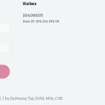
Visitors
10408035
Your IP: 199.254.199.58
入
. | by
Dr.Penny Tai, DVM, MVs, CVB