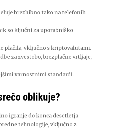
deluje brezhibno tako na telefonih
ik so ključni za uporabniško
 plačila, vključno s kriptovalutami.
be za zvestobo, brezplačne vrtljaje,
jšimi varnostnimi standardi.
srečo oblikuje?
lno igranje do konca desetletja
predne tehnologije, vključno z