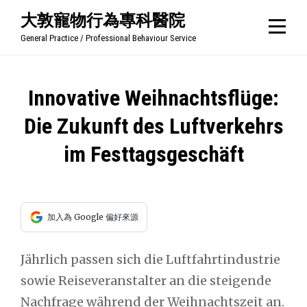
Skip
大敦寵物行為專科醫院
to
General Practice / Professional Behaviour Service
content
文
Innovative Weihnachtsflüge:
章
Die Zukunft des Luftverkehrs
導
im Festtagsgeschäft
覽
加入為 Google 偏好來源
Jährlich passen sich die Luftfahrtindustrie
sowie Reiseveranstalter an die steigende
Nachfrage während der Weihnachtszeit an.