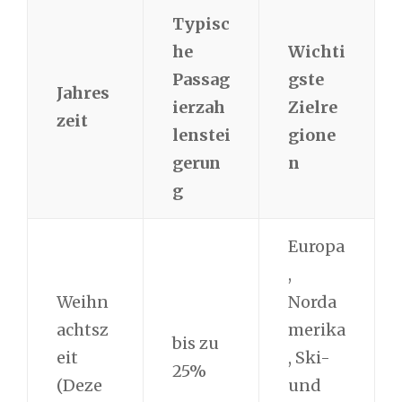
Typisc
he
Wichti
Passag
gste
Jahres
ierzah
Zielre
zeit
lenstei
gione
gerun
n
g
Europa
,
Weihn
Norda
achtsz
merika
bis zu
eit
, Ski-
25%
(Deze
und