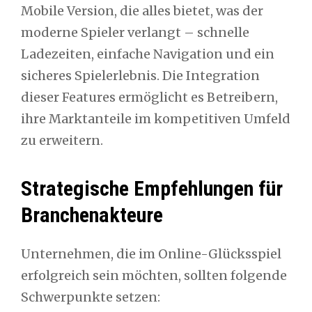
Mobile Version, die alles bietet, was der
moderne Spieler verlangt – schnelle
Ladezeiten, einfache Navigation und ein
sicheres Spielerlebnis. Die Integration
dieser Features ermöglicht es Betreibern,
ihre Marktanteile im kompetitiven Umfeld
zu erweitern.
Strategische Empfehlungen für
Branchenakteure
Unternehmen, die im Online-Glücksspiel
erfolgreich sein möchten, sollten folgende
Schwerpunkte setzen: