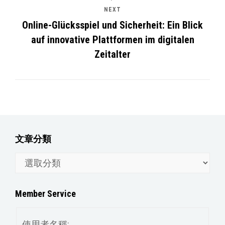
NEXT
Online-Glücksspiel und Sicherheit: Ein Blick
auf innovative Plattformen im digitalen
Zeitalter
文章分類
文
章
分
Member Service
類
使用者名稱: