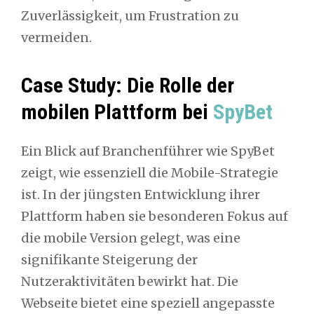
Zuverlässigkeit, um Frustration zu
vermeiden.
Case Study: Die Rolle der
mobilen Plattform bei
SpyBet
Ein Blick auf Branchenführer wie SpyBet
zeigt, wie essenziell die Mobile-Strategie
ist. In der jüngsten Entwicklung ihrer
Plattform haben sie besonderen Fokus auf
die mobile Version gelegt, was eine
signifikante Steigerung der
Nutzeraktivitäten bewirkt hat. Die
Webseite bietet eine speziell angepasste