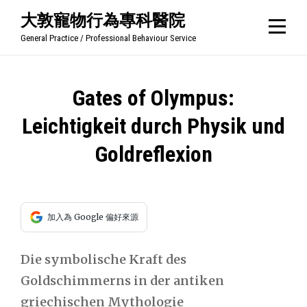
Skip
大敦寵物行為專科醫院
to
General Practice / Professional Behaviour Service
content
文
Gates of Olympus:
章
Leichtigkeit durch Physik und
導
Goldreflexion
覽
加入為 Google 偏好來源
Die symbolische Kraft des
Goldschimmerns in der antiken
griechischen Mythologie