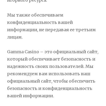
игорного ресурса.
Мы также обеспечиваем
конфиденциальность вашей
информации, не передавая ее третьим
лицам.
Gamma Casino – это официальный сайт,
который обеспечивает безопасность и
надежность своих пользователей. Мы
рекомендуем вам использовать наш
официальный сайт, чтобы обеспечить
безопасность и конфиденциальность
вашей информации.