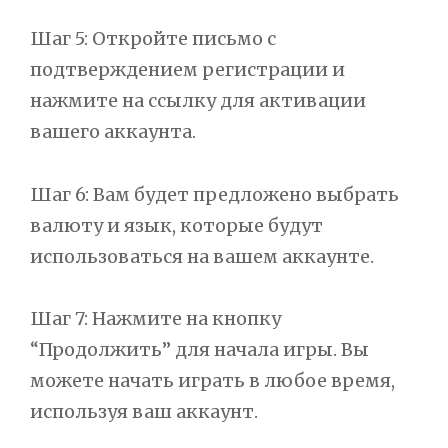
Шаг 5: Откройте письмо с
подтверждением регистрации и
нажмите на ссылку для активации
вашего аккаунта.
Шаг 6: Вам будет предложено выбрать
валюту и язык, которые будут
использоваться на вашем аккаунте.
Шаг 7: Нажмите на кнопку
“Продолжить” для начала игры. Вы
можете начать играть в любое время,
используя ваш аккаунт.