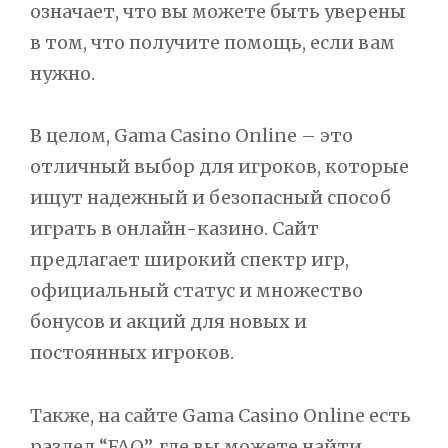
означает, что вы можете быть уверены
в том, что получите помощь, если вам
нужно.
В целом, Gama Casino Online – это
отличный выбор для игроков, которые
ищут надежный и безопасный способ
играть в онлайн-казино. Сайт
предлагает широкий спектр игр,
официальный статус и множество
бонусов и акций для новых и
постоянных игроков.
Также, на сайте Gama Casino Online есть
раздел “FAQ”, где вы можете найти