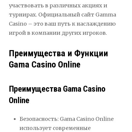
участвовать в различных акциях и
турнирах. Официальный сайт Gamma
Casino – это ваш путь к наслаждению
игрой в компании других игроков.
Преимущества и Функции
Gama Casino Online
Преимущества Gama Casino
Online
Безопасность: Gama Casino Online
использует современные