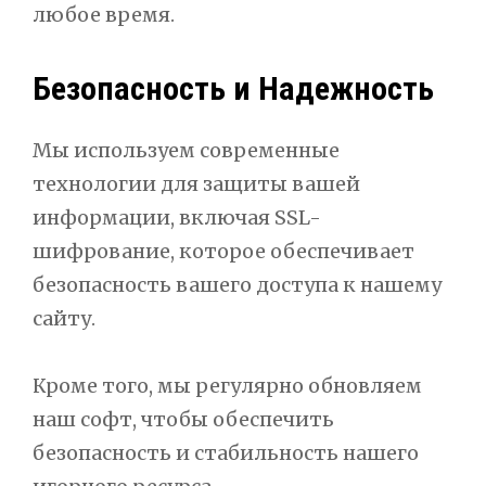
любое время.
Безопасность и Надежность
Мы используем современные
технологии для защиты вашей
информации, включая SSL-
шифрование, которое обеспечивает
безопасность вашего доступа к нашему
сайту.
Кроме того, мы регулярно обновляем
наш софт, чтобы обеспечить
безопасность и стабильность нашего