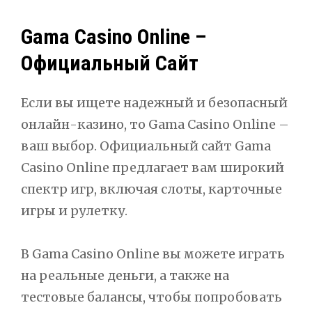
Gama Casino Online –
Официальный Сайт
Если вы ищете надежный и безопасный
онлайн-казино, то Gama Casino Online –
ваш выбор. Официальный сайт Gama
Casino Online предлагает вам широкий
спектр игр, включая слоты, карточные
игры и рулетку.
В Gama Casino Online вы можете играть
на реальные деньги, а также на
тестовые балансы, чтобы попробовать