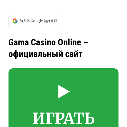
加入為 Google 偏好來源
Gama Casino Online –
официальный сайт
▶️
ИГРАТЬ