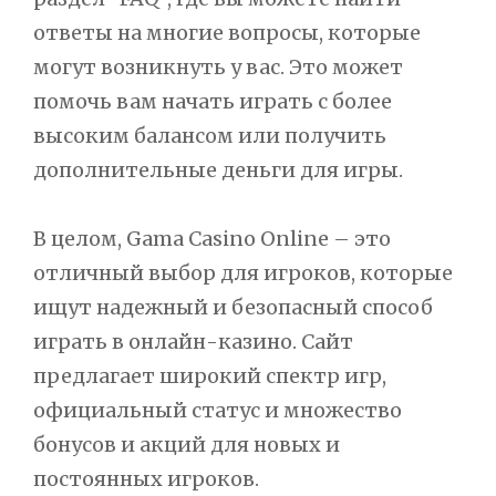
ответы на многие вопросы, которые
могут возникнуть у вас. Это может
помочь вам начать играть с более
высоким балансом или получить
дополнительные деньги для игры.
В целом, Gama Casino Online – это
отличный выбор для игроков, которые
ищут надежный и безопасный способ
играть в онлайн-казино. Сайт
предлагает широкий спектр игр,
официальный статус и множество
бонусов и акций для новых и
постоянных игроков.