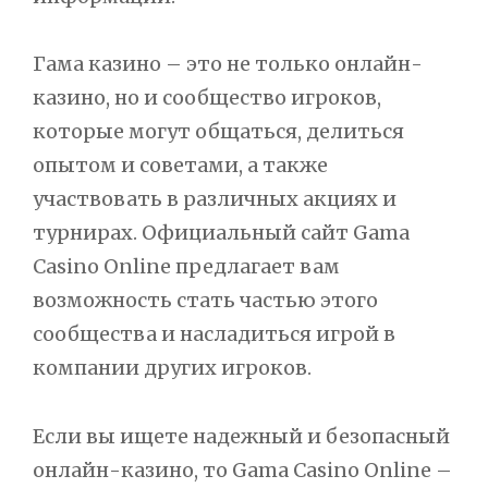
Гама казино – это не только онлайн-
казино, но и сообщество игроков,
которые могут общаться, делиться
опытом и советами, а также
участвовать в различных акциях и
турнирах. Официальный сайт Gama
Casino Online предлагает вам
возможность стать частью этого
сообщества и насладиться игрой в
компании других игроков.
Если вы ищете надежный и безопасный
онлайн-казино, то Gama Casino Online –