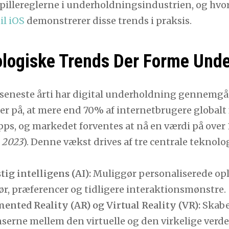
pillereglerne i underholdningsindustrien, og hv
il iOS
demonstrerer disse trends i praksis.
logiske Trends Der Forme Und
 seneste årti har digital underholdning gennemgå
r på, at mere end 70% af internetbrugere globalt f
pps, og markedet forventes at nå en værdi på over 
, 2023
). Denne vækst drives af tre centrale teknolo
ig intelligens (AI):
Muliggør personaliserede opl
r, præferencer og tidligere interaktionsmønstre.
ented Reality (AR) og Virtual Reality (VR):
Skaber
serne mellem den virtuelle og den virkelige verde