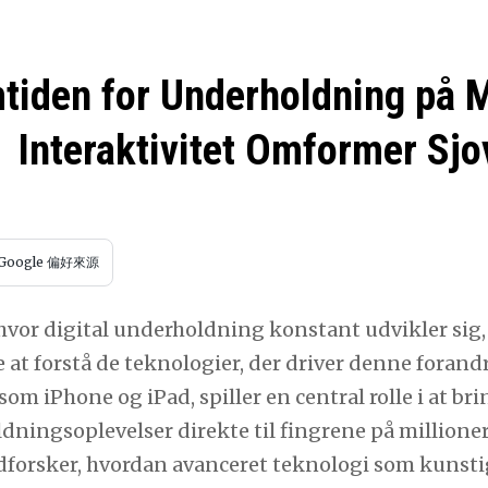
tiden for Underholdning på M
Interaktivitet Omformer Sjo
Google 偏好來源
hvor digital underholdning konstant udvikler sig, 
 at forstå de teknologier, der driver denne forand
om iPhone og iPad, spiller en central rolle i at br
dningsoplevelser direkte til fingrene på millione
dforsker, hvordan avanceret teknologi som kunstig 