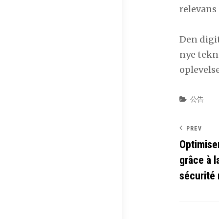
relevans
Den digi
nye tekn
oplevelse
Categor
公告
PREV
Optimiser
grâce à l
sécurité 