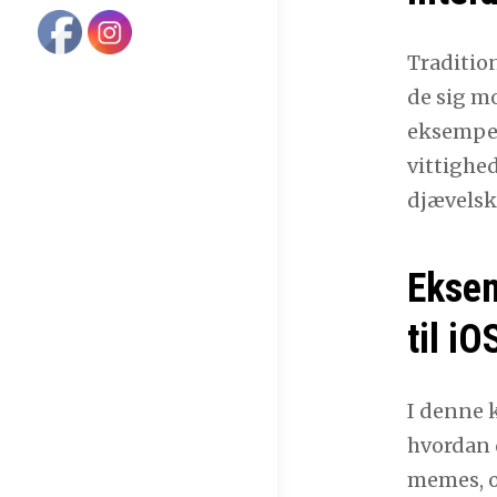
Traditio
de sig m
eksempel
vittighe
djævelsk
Eksem
til iO
I denne 
hvordan 
memes, o