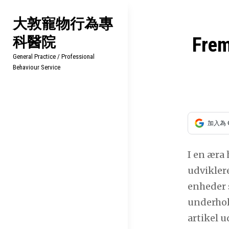
Skip
大敦寵物行為專
to
科醫院
content
文
Frem
General Practice / Professional
章
Behaviour Service
導
覽
加入為 
I en æra 
udviklere
enheder s
underhol
artikel u