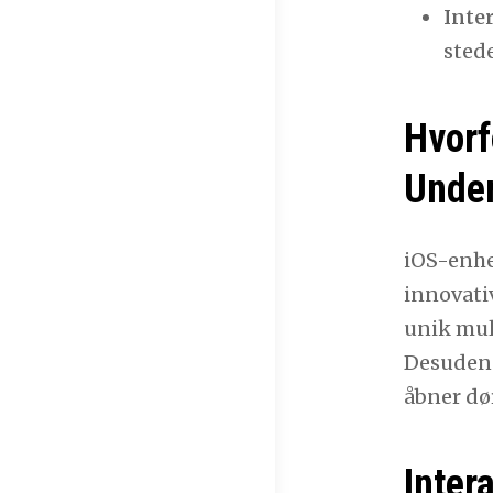
Inte
sted
Hvorf
Unde
iOS-enhe
innovativ
unik mul
Desuden 
åbner dø
Inter