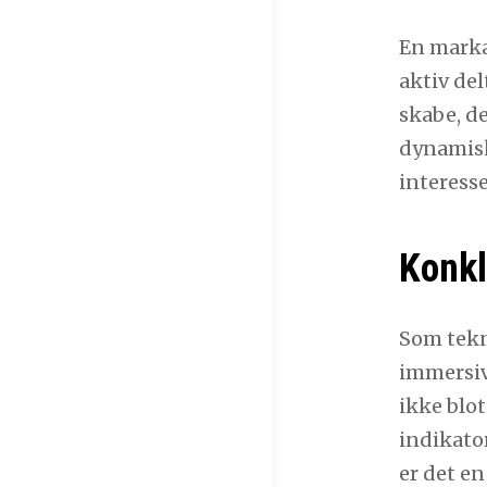
En marka
aktiv del
skabe, d
dynamisk
interesse
Konkl
Som tekno
immersiv
ikke blo
indikato
er det en