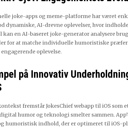
nelle joke-apps og meme-platforme har været enkl
od dynamiske, AI-drevne oplevelser, hvor indholde
 kan en AI-baseret joke-generator analysere brug
der for at matche individuelle humoristiske præfer
 engagerende oplevelse.
pel på Innovativ Underholdnin
S
kontekst fremstår JokesChief webapp til iOS som 
digital humor og teknologi smelter sammen. App’en
g humoristisk indhold, der er optimeret til iOS-p