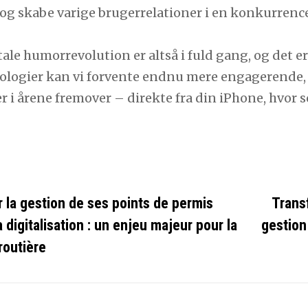
 og skabe varige brugerrelationer i en konkurrenc
tale humorrevolution er altså i fuld gang, og det 
ologier kan vi forvente endnu mere engagerende, 
r i årene fremover – direkte fra din iPhone, hvor 
ies
 la gestion de ses points de permis
Transf
a digitalisation : un enjeu majeur pour la
gestion
routière