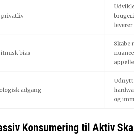
Udvikle
privatliv
brugeri
leverer
Skabe 
itmisk bias
nuancer
appelle
Udnytte
ologisk adgang
hardwa
og imme
assiv Konsumering til Aktiv Sk