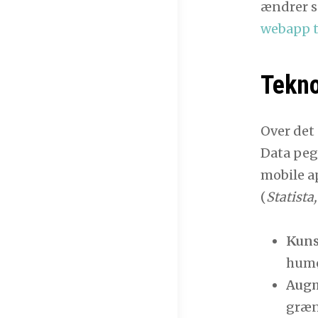
ændrer s
webapp t
Tekno
Over det
Data pege
mobile a
(
Statista
Kunst
humø
Augm
græn