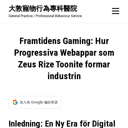
Skip
大敦寵物行為專科醫院
to
General Practice / Professional Behaviour Service
content
文
Framtidens Gaming: Hur
章
Progressiva Webappar som
導
Zeus Rize Toonite formar
覽
industrin
加入為 Google 偏好來源
Inledning: En Ny Era för Digital