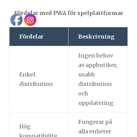
Fördelar med PWA för spelplattformar
Fördelar
Beskrivning
Ingen behov
av appbutiker,
Enkel
snabb
distribution
distribution
och
uppdatering
Fungerar på
Hög
alla enheter
kompatibilite