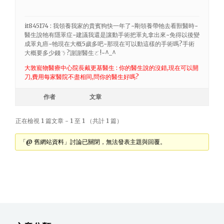
it845174 : 我領養我家的貴賓狗快一年了~剛領養帶牠去看獸醫時~
醫生說牠有隱睪症~建議我還是讓動手術把睪丸拿出來~免得以後變
成睪丸癌~牠現在大概5歲多吧~那現在可以動這樣的手術嗎?手術
大概要多少錢ㄋ?謝謝醫生ㄛ!~^_^
大敦寵物醫療中心院長戴更基醫生 : 你的醫生說的沒錯,現在可以開
刀,費用每家醫院不盡相同,問你的醫生好嗎?
作者
文章
正在檢視 1 篇文章 - 1 至 1 （共計 1 篇）
「@ 舊網站資料」討論已關閉，無法發表主題與回覆。