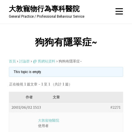
Skip
大敦寵物行為專科醫院
to
General Practice / Professional Behaviour Service
content
狗狗有隱睪症~
首頁
›
討論群
›
@ 舊網站資料
›
狗狗有隱睪症~
This topic is empty.
正在檢視 1 篇文章 - 1 至 1 （共計 1 篇）
作者
文章
2001/06/02 15:13
#2271
大敦寵物醫院
使用者