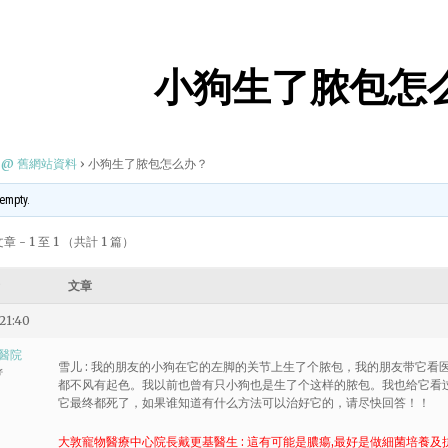
小狗生了脓包怎
@ 舊網站資料
›
小狗生了脓包怎么办？
 empty.
 - 1 至 1 （共計 1 篇）
文章
21:40
醫院
雪儿 : 我的朋友的小狗在它的左脚的关节上生了个脓包，我的朋友带它
者
都不风有起色。我以前也曾有只小狗也是生了个这样的脓包。我也给它看
它最终都死了，如果谁知道有什么方法可以治好它的，请尽快回答！！
大敦寵物醫療中心院長戴更基醫生 : 這有可能是膿瘍,最好是做細菌培養及抗