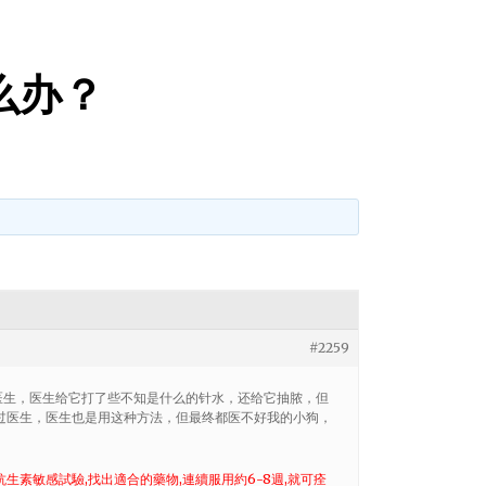
么办？
#2259
看医生，医生给它打了些不知是什么的针水，还给它抽脓，但
过医生，医生也是用这种方法，但最终都医不好我的小狗，
生素敏感試驗,找出適合的藥物,連續服用約6-8週,就可痊