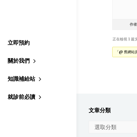
作者
正在檢視 1 篇文章
立即預約
「@ 舊網站
關於我們
知識補給站
就診前必讀
文章分類
文
章