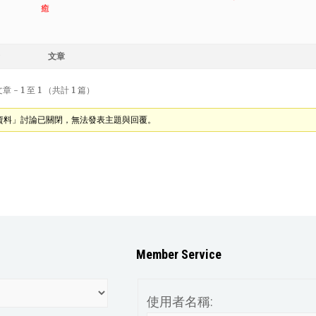
癒
文章
 - 1 至 1 （共計 1 篇）
資料」討論已關閉，無法發表主題與回覆。
Member Service
使用者名稱: