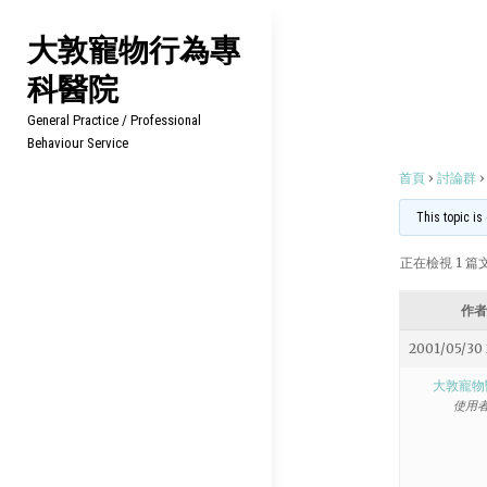
Skip
大敦寵物行為專
to
科醫院
content
General Practice / Professional
Behaviour Service
首頁
›
討論群
›
This topic is
正在檢視 1 篇文章
作者
2001/05/30 
大敦寵物
使用