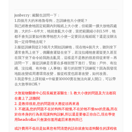
junberry : 戴醫生請問一下：
1.四個月大的米格魯母狗，怎訓練他大小便呢？
我已經教會牠固定範圍內到報紙上大小便，但範圍一擴大放牠四處
跑，大約5～6坪大，牠就會亂大小便，當把範圍縮小到1.5坪，牠
都不會失誤要如何教導牠想大小便一定要回去報紙呢？還是沒辦法
我一定得帶牠去呢？
2.服從訓練我從2.5個月大開始訓練牠，現在牠4個月大，聽到坐下
通常會馬上坐下，偶爾會遲疑在坐下，若沒拉繩牠會遲疑更久甚至
在我下坐下命令給我跑去亂晃，這樣是不是教的很差得從來呀～再
請問一下，服從訓練是否要在多種狀態下進行，譬如：戶外、有拉
繩、沒拉繩、有外物（人事物）吸引的狀態下訓練呢？因為我發現
地點改變或周遭環境改變，服從程度也跟著改變，如何改善。
3.我是學生上課初級+中級要10000實在無法向家人開口，可以帶
去大敦學HC嗎？
大敦寵物醫療中心院長戴更基醫生 : 1. 教大小便的問題及方法都寫
在書上了,請翻閱
2. 是教得很差,您的問題很大應從頭再來過
3. 不建議,您的問題不在於狗狗不能懂,不在於牠不懂no的意義,而在
於你本身的行為表現讓狗狗誤解,所以還是要修正你自己,現在學使
用headcollar只會讓你濫用處罰來教狗而已
或許費用不低但是如果您有問清楚的話你就會知道狗醫生的課程收