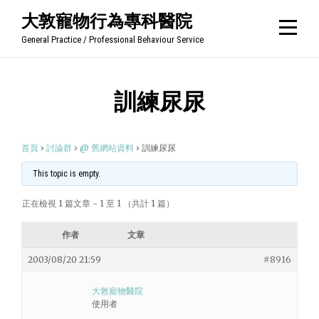
Skip
大敦寵物行為專科醫院
to
General Practice / Professional Behaviour Service
content
訓練尿尿
首頁
›
討論群
›
@ 舊網站資料
›
訓練尿尿
This topic is empty.
正在檢視 1 篇文章 - 1 至 1 （共計 1 篇）
作者
文章
2003/08/20 21:59
#8916
大敦寵物醫院
使用者