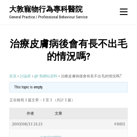
Skip
大敦寵物行為專科醫院
to
General Practice / Professional Behaviour Service
content
治療皮膚病後會有長不出毛
的情況嗎?
首頁
›
討論群
›
@ 舊網站資料
›
治療皮膚病後會有長不出毛的情況嗎?
This topic is empty.
正在檢視 1 篇文章 - 1 至 1 （共計 1 篇）
作者
文章
2003/08/13 21:23
#8851