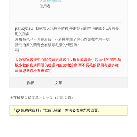
大敦寵物醫院
使用者
pankyhsu : 我家柴犬治療疥癬後,手肘側部剃光毛的部分..沒有長
毛的跡象!
皮膚顏色已不再長紅疹…不過幾星期了卻仍然光禿禿的一塊!
請問治療的藥膏會有破壞毛囊的情況嗎?

大敦寵物醫療中心院長戴更基醫生 : 很多藥膏會引起這樣的問題,所
以多數的皮膚問題仍建議內服藥物治療,而不長毛的原因有很多種,
建議您透過檢查來確定
作者
文章
正在檢視 1 篇文章 - 1 至 1 （共計 1 篇）
「@ 舊網站資料」討論已關閉，無法發表主題與回覆。