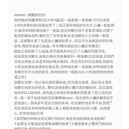
manto : 戴醫師您好:
我們家的馬爾濟斯(至少有9歲)近一個星期一直咳嗽7月5日凌晨
2:00(突發的咳)掛急診照了二張正面和側面的X光片,心臟一點點肥
大,氣管前段較後段細了一點點,急診的醫生說不是氣管塌陷,但開了
氣管的藥給他吃,藥吃完了沒有進展,於是就聽別人介紹換一家就
診…這家醫生看了也是說心臟有點肥大…而且可分為傳染性和非傳
染性,傳染性就是心絲蟲…等等(醫生聽診說心臟沒有雜音)
驗血之後排除了心絲蟲,有可能因為年紀大了心臟的問題浮現…
因為我告知醫生,他每次喝水完會像嗆到一樣咳嗽(以前就會,但我們
沒有去理會,以為是單純的喝水嗆到)…而且現在叫完也會咳,我家的
小黃金經過他身邊他生氣在恩..的時候也會一直咳嗽,有時候咳完會
有要吐吐不出來的狀況..有時候會吐一點點白白小泡泡(狗狗的食欲
還正常)
故醫生先開一些止咳化痰的藥給他..吃完後沒進展…我於是去電告
知醫生他現在的狀況…醫生說他改開心臟方面的藥給他…並且讓他
改吃HILLS的hd…因為我之前有針對咳嗽的問題查了您之前的回
答…我一直不知道他的症狀像哪個case…現在他吃心臟的藥我也不
是很放心…因為若不是這方面的疾病…吃這藥對他非常不好,對吧?
而且他現在有時候咳的晚上家人都因為他無法好好入睡…也很擔
心..常常陪他到天亮
1.我們家的狗狗沒有定期打預防針,會是其他的傳染造成的嗎?
2.如果去大墩就診他需要做哪些檢查?大概需要多少費用?(因為怕
會帶不夠,希望有個準備)