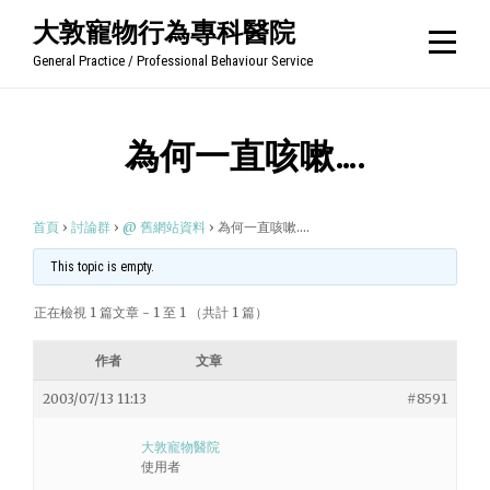
Skip
大敦寵物行為專科醫院
to
General Practice / Professional Behaviour Service
content
為何一直咳嗽….
首頁
›
討論群
›
@ 舊網站資料
›
為何一直咳嗽….
This topic is empty.
正在檢視 1 篇文章 - 1 至 1 （共計 1 篇）
作者
文章
2003/07/13 11:13
#8591
大敦寵物醫院
使用者