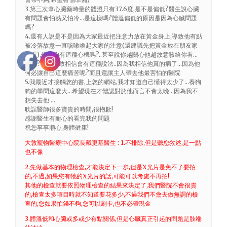
3.第三次拿心臟藥時量的體溫只有37.6度,是不是偏低?醫生說心臟
有問題會怕熱又怕冷…是這樣嗎?體溫偏低的原因是因為心臟問題
嗎?
4.還有人說是不是因為大家最近把注意力放在黃金身上,導致他有點
被冷落故意一直咳嗽喚起大家的注意(還建議先把黃金放在朋友家
看看),但是狗有這種心機嗎?..甚至說你越關心他越故意咳給你看…
會嗎?我真不敢相信會有這種說法..因為我相信他真的病了…因為他
何必讓自己這麼痛苦呢?而且還讓主人帶去他最害怕的醫院
5.我最近才接觸您的書,上您的網站,我才知道自己懂得太少了…養狗
狗的學問這麼大…希望現在才體認對於他而言不會太晚…因為我不
想失去他….
耽誤醫師很多寶貴的時間,很抱歉!
感謝醫生有耐心的看完我的問題
祝您事事順心,身體健康!
大敦寵物醫療中心院長戴更基醫生 : 1.不排除,但是聽您敘述,是一點
也不像
2.先做基本的物理檢查,才能決定下一步,但是X光片是免不了要拍
的,不過,如果您有牠的X光片的話,可能可以考慮不再拍!
其他的檢查就要依照物理檢查的結果來決定了,我們醫院不會很貴
的,檢查太多項目時就不知道要花多少,不過我們不會去做無謂的檢
查的,您如果怕錢不夠,您可以刷卡,也不必帶現金
3.體溫低和心臟或多或少有點關係,但是心臟真正引起的問題是肢端