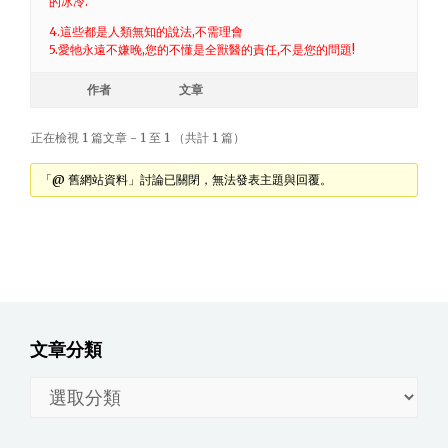
的冰冷.
4.這些都是人類無知的說法,不需理會
5.愛牠永遠不嫌晚,您的不懂是全獸醫的責任,不是您的問題!
作者
文章
正在檢視 1 篇文章 - 1 至 1 （共計 1 篇）
「@ 舊網站資料」討論已關閉，無法發表主題與回覆。
文章分類
文
章