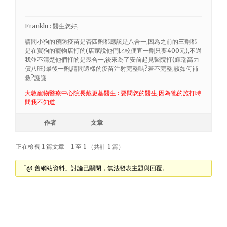
Franklu : 醫生您好,
請問小狗的預防疫苗是否四劑都應該是八合一,因為之前的三劑都
是在買狗的寵物店打的(店家說他們比較便宜一劑只要400元),不過
我並不清楚他們打的是幾合一,後來為了安前起見醫院打(輝瑞高力
價八旺)最後一劑,請問這樣的疫苗注射完整嗎?若不完整,該如何補
救?謝謝
大敦寵物醫療中心院長戴更基醫生 : 要問您的醫生,因為牠的施打時
間我不知道
作者
文章
正在檢視 1 篇文章 - 1 至 1 （共計 1 篇）
「@ 舊網站資料」討論已關閉，無法發表主題與回覆。