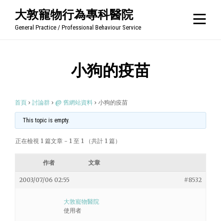
Skip
大敦寵物行為專科醫院
to
General Practice / Professional Behaviour Service
content
小狗的疫苗
首頁
›
討論群
›
@ 舊網站資料
›
小狗的疫苗
This topic is empty.
正在檢視 1 篇文章 - 1 至 1 （共計 1 篇）
作者
文章
2003/07/06 02:55
#8532
大敦寵物醫院
使用者