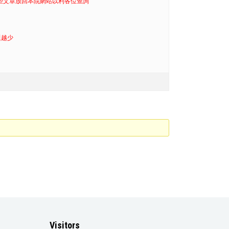
這些文章放回本院網站以利各位查詢
題越少
Visitors