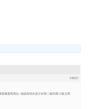
#8527
腳是膝蓋骨異位. 他認為現在是介於第二級到第三級之間.