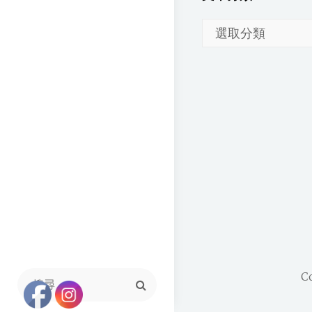
文
章
分
類
C
Search
for: