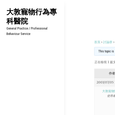
Skip
大敦寵物行為專
to
科醫院
content
General Practice / Professional
Behaviour Service
首頁
›
討論群
›
This topic is
正在檢視 1 篇文章
作者
2003/07/05 
大敦寵物
使用