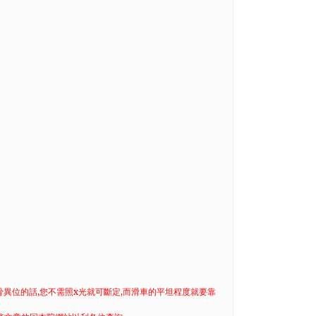
骨異位的話,您不需照x光就可斷定,而滑車的平坦程度就要靠