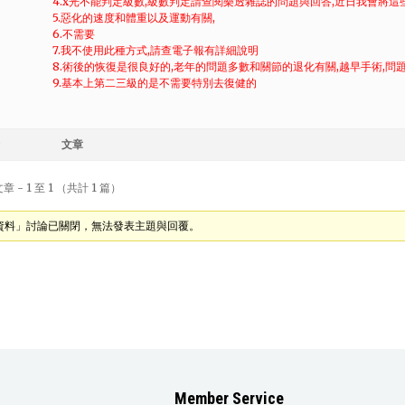
4.x光不能判定級數,級數判定請查閱樂透雜誌的問題與回答,近日我會將
5.惡化的速度和體重以及運動有關,
6.不需要
7.我不使用此種方式,請查電子報有詳細說明
8.術後的恢復是很良好的,老年的問題多數和關節的退化有關,越早手術,問
9.基本上第二三級的是不需要特別去復健的
文章
 - 1 至 1 （共計 1 篇）
資料」討論已關閉，無法發表主題與回覆。
Member Service