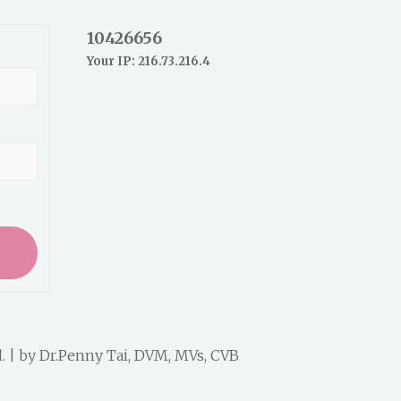
10426656
Your IP: 216.73.216.4
入
. | by
Dr.Penny Tai, DVM, MVs, CVB