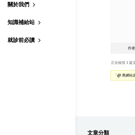
關於我們
知識補給站
就診前必讀
作者
正在檢視 1 篇文章
「@ 舊網站
文章分類