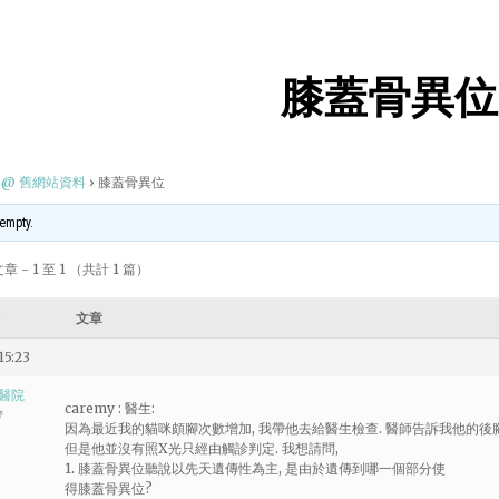
膝蓋骨異位
@ 舊網站資料
›
膝蓋骨異位
 empty.
 - 1 至 1 （共計 1 篇）
文章
15:23
醫院
caremy : 醫生:
者
因為最近我的貓咪頗腳次數增加, 我帶他去給醫生檢查. 醫師告訴我他的後
但是他並沒有照X光只經由觸診判定. 我想請問,
1. 膝蓋骨異位聽說以先天遺傳性為主, 是由於遺傳到哪一個部分使
得膝蓋骨異位?