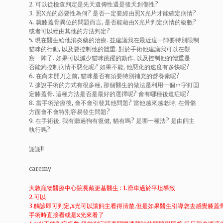
2. 可以從檢查判定是先天遺傳性還是後天創傷性?
3. 照X光的必要性為何? 是否一定要經由照X光片才能確定病情?
4. 就膝蓋骨異位的問題而言, 是否能藉由X光片判定病情的級數?
或者可以經由其他的方法判定?
5. 現在醫生給他消炎藥的治療. 並建議我在最近這一陣要特別限制
貓咪的行動, 以及要控制他的體重. 對於手術他建議我可以在觀
察一陣子. 如果可以減少貓咪跳躍的動作, 以及控制他的體重是
否能夠控制病情不惡化呢? 如果不能, 他惡化的速度有多快呢?
6. 在尚未開刀之前, 貓咪是否有須要特別補充的營養素呢?
7. 據說手術的方式有很多種, 那個醫生的做法是利用一個ㄇ字釘固
定膝蓋骨. 這種方法是否是最好的選擇呢? 會有哪種後遺症呢?
8. 當手術治療後, 會不會引發其他問題? 當他越來越老時, 在骨骼
方面會不會特別容易發生問題?
9. 在手術後, 我有聽過狗有復健, 貓有嗎? 是哪一種法? 是由飼主
執行嗎?
謝謝!!
caremy
大敦寵物醫療中心院長戴更基醫生 : 1.滑車過於平坦導致
2.可以
3.觸診即可判定,x光可以讓飼主看得清楚,但是如果醫生引導您去感覺膝蓋
手術時直接看或是x光來看了