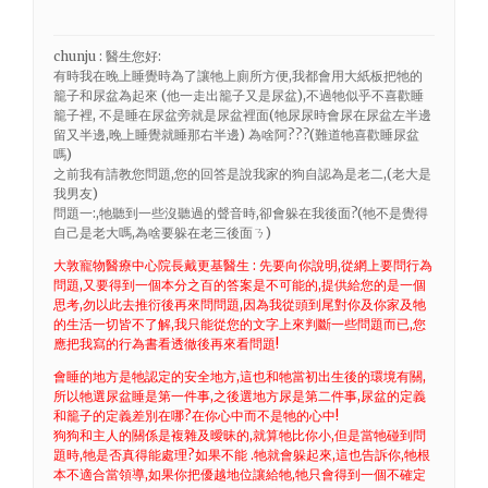
chunju : 醫生您好:
有時我在晚上睡覺時為了讓牠上廁所方便,我都會用大紙板把牠的
籠子和尿盆為起來 (他一走出籠子又是尿盆),不過牠似乎不喜歡睡
籠子裡, 不是睡在尿盆旁就是尿盆裡面(牠尿尿時會尿在尿盆左半邊
留又半邊,晚上睡覺就睡那右半邊) 為啥阿???(難道牠喜歡睡尿盆
嗎)
之前我有請教您問題,您的回答是說我家的狗自認為是老二,(老大是
我男友)
問題一:,牠聽到一些沒聽過的聲音時,卻會躲在我後面?(牠不是覺得
自己是老大嗎,為啥要躲在老三後面ㄋ)
大敦寵物醫療中心院長戴更基醫生 : 先要向你說明,從網上要問行為
問題,又要得到一個本分之百的答案是不可能的,提供給您的是一個
思考,勿以此去推衍後再來問問題,因為我從頭到尾對你及你家及牠
的生活一切皆不了解,我只能從您的文字上來判斷一些問題而已,您
應把我寫的行為書看透徹後再來看問題!
會睡的地方是牠認定的安全地方,這也和牠當初出生後的環境有關,
所以牠選尿盆睡是第一件事,之後選地方尿是第二件事,尿盆的定義
和籠子的定義差別在哪?在你心中而不是牠的心中!
狗狗和主人的關係是複雜及曖昧的,就算牠比你小,但是當牠碰到問
題時,牠是否真得能處理?如果不能 .牠就會躲起來,這也告訴你,牠根
本不適合當領導,如果你把優越地位讓給牠,牠只會得到一個不確定