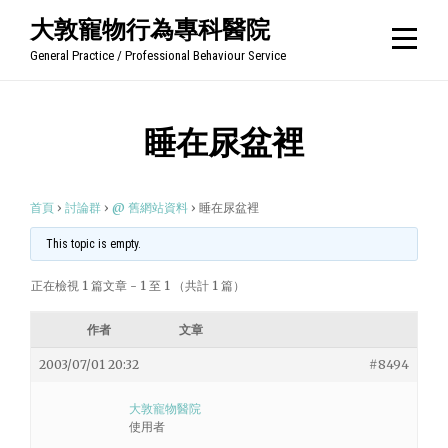
Skip
大敦寵物行為專科醫院
to
General Practice / Professional Behaviour Service
content
睡在尿盆裡
首頁
›
討論群
›
@ 舊網站資料
›
睡在尿盆裡
This topic is empty.
正在檢視 1 篇文章 - 1 至 1 （共計 1 篇）
作者
文章
2003/07/01 20:32
#8494
大敦寵物醫院
使用者