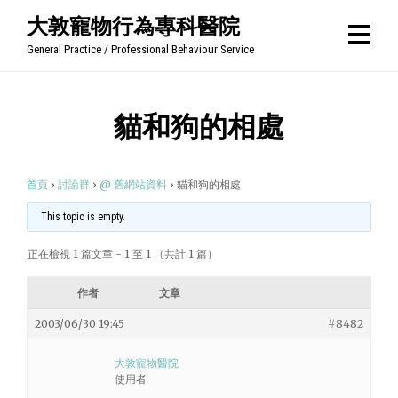
Skip
大敦寵物行為專科醫院
to
General Practice / Professional Behaviour Service
content
貓和狗的相處
首頁
›
討論群
›
@ 舊網站資料
›
貓和狗的相處
This topic is empty.
正在檢視 1 篇文章 - 1 至 1 （共計 1 篇）
作者
文章
2003/06/30 19:45
#8482
大敦寵物醫院
使用者