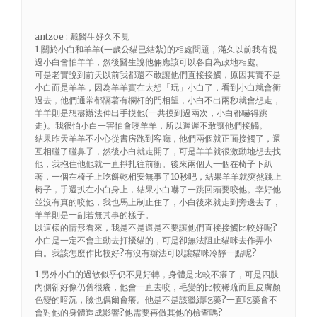
antzoe : 戴醫生好久不見
1.關於小白和羊羊(一歲公貓已結紮)的相處問題，滿久以前我有提
過小白會怕羊羊，然後醫生說他倆應該可以各自為政地相處。
可是老實說到前天以前我都還不敢讓他們直接接觸，原因其實不是
小白而是羊羊，因為羊羊實在太想「玩」小白了，看到小白就會衝
過去，他們通常都隔著有欄杆的門相望，小白不出兩秒就會想走，
羊羊則是想盡辦法伸出手摸他(一共摸到過兩次，小白都嚇得跳
走)。我很怕小白一害怕會咬羊羊，所以遲遲不敢讓他們接觸。
結果昨天羊羊不小心從書房跑到客廳，他們兩個就正面接觸了，還
互相碰了碰鼻子，然後小白就走開了，可是羊羊就很激動地想去找
他，我抱住他他就一直掙扎往前衝。後來兩個人一個在椅子下趴
著，一個在椅子上吃餅乾相安無事了10秒吧，結果羊羊就突然跳上
椅子，手還扒在小白身上，結果小白嚇了一跳回頭要咬他。幸好他
並沒有真的咬他，我也馬上制止住了，小白後來就走到旁邊去了，
羊羊則是一副若無其事的樣子。
以這樣的情形看來，我是不是還是不要讓他們直接接觸比較好呢?
小白是一定不會主動去打擾貓的，可是卻無法阻止貓咪去作弄小
白。我該怎麼作比較好?有沒有辦法可以讓貓咪冷靜一點呢?
1.另外小白的過敏似乎仍不見好轉，身體是比較不癢了，可是四肢
內側卻好像仍舊很癢，他會一直去咬，毛變的比較稀疏而且皮膚顏
色變的暗沉，臉也偶爾會癢。他是不是該繼續吃藥?一直吃藥會不
會對他的身體造成影響?他需要再做其他的檢查嗎?