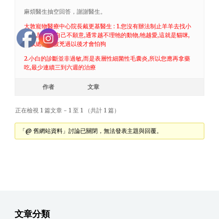
麻煩醫生抽空回答，謝謝醫生。
大敦寵物醫療中心院長戴更基醫生 : 1.您沒有辦法制止羊羊去找小
白的,除非牠自己不願意,通常越不理牠的動物,牠越愛,這就是貓咪,
所以總要在被兇過以後才會怕狗
2.小白的診斷並非過敏,而是表層性細菌性毛囊炎,所以您應再拿藥
吃,最少連續三到六週的治療
作者
文章
正在檢視 1 篇文章 - 1 至 1 （共計 1 篇）
「@ 舊網站資料」討論已關閉，無法發表主題與回覆。
文章分類