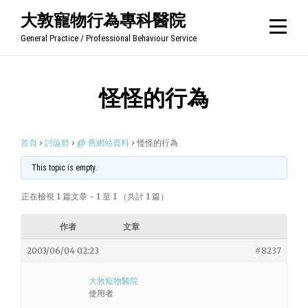
Skip
大敦寵物行為專科醫院
to
General Practice / Professional Behaviour Service
content
怪怪的行為
首頁
›
討論群
›
@ 舊網站資料
›
怪怪的行為
This topic is empty.
正在檢視 1 篇文章 - 1 至 1 （共計 1 篇）
作者
文章
2003/06/04 02:23
#8237
大敦寵物醫院
使用者