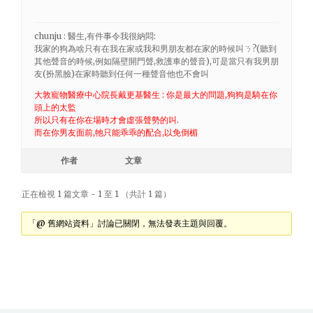
chunju : 醫生,有件事令我很納悶:
我家的狗為啥只有在我在家或我和男朋友都在家的時候叫ㄋ?(聽到
其他聲音的時候,例如隔壁開門聲,救護車的聲音),可是當只有我男朋
友(扮黑臉)在家時聽到任何一種聲音他也不會叫
大敦寵物醫療中心院長戴更基醫生 : 你是最大的問題,狗狗是騎在你
頭上的太監
所以只有在你在場時才會虛張聲勢的叫.
而在你男友面前,牠只能乖乖的配合,以免倒楣
作者
文章
正在檢視 1 篇文章 - 1 至 1 （共計 1 篇）
「@ 舊網站資料」討論已關閉，無法發表主題與回覆。