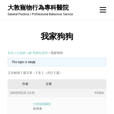
Skip
大敦寵物行為專科醫院
to
General Practice / Professional Behaviour Service
content
我家狗狗
首頁
›
討論群
›
@ 舊網站資料
›
我家狗狗
This topic is empty.
正在檢視 1 篇文章 - 1 至 1 （共計 1 篇）
作者
文章
2003/05/21 23:21
#8106
大敦寵物醫院
使用者