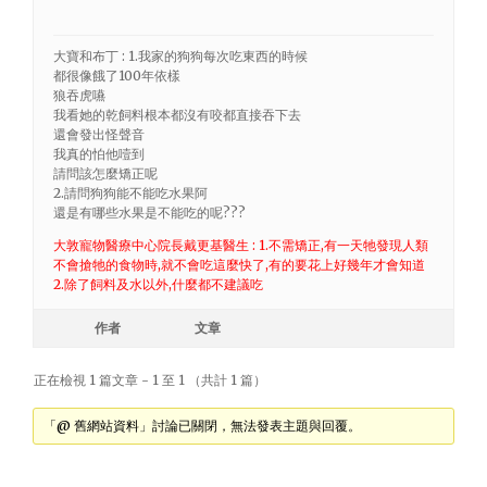
大寶和布丁 : 1.我家的狗狗每次吃東西的時候
都很像餓了100年依樣
狼吞虎嚥
我看她的乾飼料根本都沒有咬都直接吞下去
還會發出怪聲音
我真的怕他噎到
請問該怎麼矯正呢
2.請問狗狗能不能吃水果阿
還是有哪些水果是不能吃的呢???
大敦寵物醫療中心院長戴更基醫生 : 1.不需矯正,有一天牠發現人類
不會搶牠的食物時,就不會吃這麼快了,有的要花上好幾年才會知道
2.除了飼料及水以外,什麼都不建議吃
作者
文章
正在檢視 1 篇文章 - 1 至 1 （共計 1 篇）
「@ 舊網站資料」討論已關閉，無法發表主題與回覆。