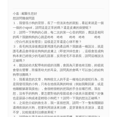
小嘉 : 戴醫生您好
想請問幾個問題
１．我發現小狗的背部，長了一些淡灰色的斑點，看起來就是一個
一個的小spot，請問這是正常的嗎？還是皮膚的病變呢？
２．請問一下狗狗的心跳，每二次的第一心音的間距，應該是相同
的嗎？我聽狗狗的心跳是咚咚 咚咚 咚咚 咚咚 咚咚
（空白代表沒有聲音）這樣是正常還是心律不整？
３．長毛狗洗澡後應該要用護毛的產品嗎？我聽過一種說法，就是
護毛產品會停留在狗狗的皮膚上（即使沖掉也會），這樣會造成狗
狗本來已經很少的毛細孔阻塞，反而使毛不容易長，請問這種說法
正確嗎？
４．聽說給幼犬配帶有鈴鐺的項圈，會因為只要他有活動，鈴鐺就
會發出聲響，而傷害幼犬的耳朵。請問真的會嗎？可以放心的給狗
狗帶項圈嗎？
５．我看過您的文章，狗狗咬主人的手是一種地位的侵犯行為，但
是我發現我的小狗，只有在他很高興的時候（例如我剛回家，或是
他睡醒躺著我摸他），會很輕很輕的把我的手含在嘴巴裡。我在
想，沒有手的狗狗，要怎麼對他的母親或者小孩表示親蜜呢？好像
也是舔舔小狗或者是輕咬小狗吧？？請問一下我的想法正確嗎？
６．之前您介紹的救生衣，我一直很想買。請問一下一隻有髖關節
遺傳疾病的大狗，想要利用游泳來治療，是穿著救生衣游泳，還是
不穿，比較能達到治療效果呢？
７．請問您在電子報中提到的超音波噴霧機，那裡可以買得到？