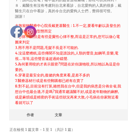
８．戴醫生有沒有考慮到台北來看診，台北愛狗的人真的很多，戴
醫生只在台中看診，真的令台北的愛狗人士們，覺得很可惜。
謝謝！
大敦寵物醫療中心院長戴更基醫生 : 1.不一定,要看年齡以及發生的
速度以及它的型態而定
2.心律不整,但是有些是竇性心律不整,而這是正常的,您可以做心電
圖來判定
3.用不用不是問題,毛髮不長是不可能的.
4.沒這麼糟糕,這些傳聞不知是誰說的,人類的聲音,如鋼琴,音樂,電
視….等等,這些聲音遠超過鈴鐺聲.
5.為何要用咬的才表示親密?問題在於你讓牠咬,所以牠以為這是你
要的,
6.穿著是最安全的,復健的角度來看,是差不多的
7.醫療器材行或是有些郵購都已經有在賣了
8.對不起,目前沒有打算,雖然我在台中,但是我的病患是分佈全省,我
想台中也最合適,不是嗎?我通常建議醫不好,或是老年動物的麻醉,
或是麻煩或是精密的手術這些狀況再來大敦,小毛病在你家附近看
看就可以了
作者
文章
正在檢視 1 篇文章 - 1 至 1 （共計 1 篇）