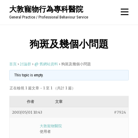
Skip
大敦寵物行為專科醫院
to
General Practice / Professional Behaviour Service
content
狗斑及幾個小問題
首頁
›
討論群
›
@ 舊網站資料
›
狗斑及幾個小問題
This topic is empty.
正在檢視 1 篇文章 - 1 至 1 （共計 1 篇）
作者
文章
2003/05/01 10:43
#7924
大敦寵物醫院
使用者