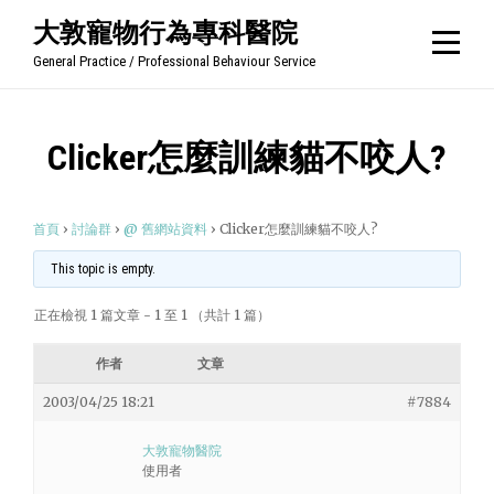
Skip
大敦寵物行為專科醫院
to
General Practice / Professional Behaviour Service
content
Clicker怎麼訓練貓不咬人?
首頁
›
討論群
›
@ 舊網站資料
›
Clicker怎麼訓練貓不咬人?
This topic is empty.
正在檢視 1 篇文章 - 1 至 1 （共計 1 篇）
作者
文章
2003/04/25 18:21
#7884
大敦寵物醫院
使用者