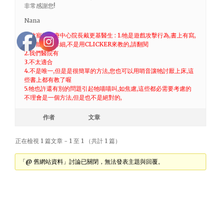
非常感謝您!
Nana
大敦寵物醫療中心院長戴更基醫生 : 1.牠是遊戲攻擊行為,書上有寫,
您可能沒讀詳細,不是用CLICKER來教的,請翻閱
2.我們醫院有
3.不太適合
4.不是唯一,但是是很簡單的方法,您也可以用哨音讓牠討厭上床,這
些書上都有教了喔
5.牠也許還有別的問題引起牠喵喵叫,如焦慮,這些都必需要考慮的
不理會是一個方法,但是也不是絕對的,
作者
文章
正在檢視 1 篇文章 - 1 至 1 （共計 1 篇）
「@ 舊網站資料」討論已關閉，無法發表主題與回覆。