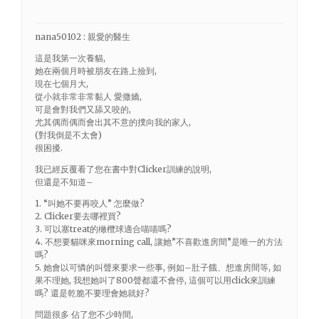
nana50102 : 親愛的醫生
這是我第一次養貓,
她在兩個月時被朋友在路上撿到,
現在七個月大,
從小就非常非常黏人 愛撒嬌,
可是會對我們又舔又咬的,
尤其偶而偶而會出其不意的撲向我的家人,
(對我倒是不太會)
很困擾.
我已經反覆看了您在書中對Clicker訓練的說明,
但還是不知道–
1. “叫她不要再咬人” 怎麼做?
2. Clicker要去哪裡買?
3. 可以塞treat的橄欖球適合喵喵嗎?
4. 不想要貓咪來morning call, 讓她”不喜歡進房間”是唯一的方法
嗎?
5. 她會以可憐的叫聲來要求一些事, 例如–肚子餓、想進房間等, 如
果不理她, 我想她叫了800聲都還不會停, 這個可以用click來訓練
嗎? 還是乾脆不要理會她就好?
問題很多 佔了您不少時間,