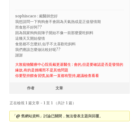
sophiscaco : 戴醫師您好
我想請問一下狗狗會不會因為天氣熱或是正值發情期
而食慾不好阿??
因為我家狗狗前陣子開始不像一前那麼愛吃飼料
這幾天又開始發情
食慾都不怎麼好,似乎不太喜歡吃飼料
我們應該怎麼做比較好呢??
謝謝
大敦寵物醫療中心院長戴更基醫生 : 會的,但是要確認是否是發情的
緣故,有的是挑嘴而不是其他問題
你要堅持餵食習慣,如果一直都有堅持,建議檢查看看
作者
文章
正在檢視 1 篇文章 - 1 至 1 （共計 1 篇）
「@ 舊網站資料」討論已關閉，無法發表主題與回覆。