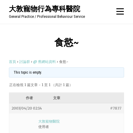
Skip
大敦寵物行為專科醫院
to
General Practice / Professional Behaviour Service
content
食慾~
首頁
›
討論群
›
@ 舊網站資料
›
食慾~
This topic is empty.
正在檢視 1 篇文章 - 1 至 1 （共計 1 篇）
作者
文章
2003/04/20 02:14
#7837
大敦寵物醫院
使用者