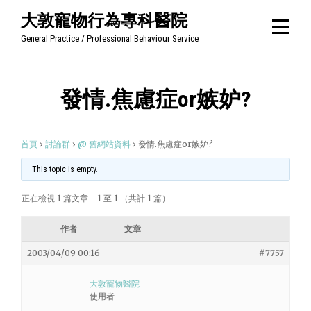
Skip
大敦寵物行為專科醫院
to
General Practice / Professional Behaviour Service
content
發情.焦慮症or嫉妒?
首頁
›
討論群
›
@ 舊網站資料
›
發情.焦慮症or嫉妒?
This topic is empty.
正在檢視 1 篇文章 - 1 至 1 （共計 1 篇）
作者
文章
2003/04/09 00:16
#7757
大敦寵物醫院
使用者