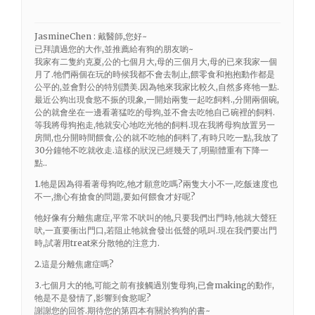
JasmineChen : 戴醫師,您好~
已拜讀過您的大作,並推薦給有狗的朋友喲~
我家有二隻約克夏,公的七個月大,母的三個月大,母的已來我家一個
月了.牠們兩個在玩的時候我都不會去制止,餵零食和抱抱動作都是
公平的,並會對公的特別讚美.因為牠來我家比較久,自然多疼牠一點.
最近公狗出現食慾不振的現象,一開始兩隻一起吃飼料.,分開兩個碗,
公的就會坐在一邊看著猛吃的母狗,並不會去吃牠自己碗裡的飼料.
等我將母狗抱走,牠就安心地吃光牠的飼料.現在我將母狗放置另一
房間,也分開時間餵食,公的就不吃牠的飼料了,有時只吃一點,我放了
30分鐘牠不吃就收走.這樣的狀況已經幾天了,明顯體重有下降一
點..
1.牠是因為得看著母狗吃,牠才願意吃嗎?兩隻大小不一,吃飯速度也
不一,擔心有搶食的問題,要如何餵食才好呢?
牠好像有分離焦慮症,平常不吠叫的牠,只要我們出門時,牠就大聲狂
吠,一直要衝出門口,若阻止牠就會發出低聲的吼叫.現在我們要出門
時,試著用treat來分散牠的注意力.
2.這是分離焦慮症嗎?
3.七個月大的牠,可能之前有接觸過別隻母狗,已會making的動作,
牠是不是發情了,影響到食慾呢?
謝謝您的回答.期待您的第四本有關於狗狗的書~