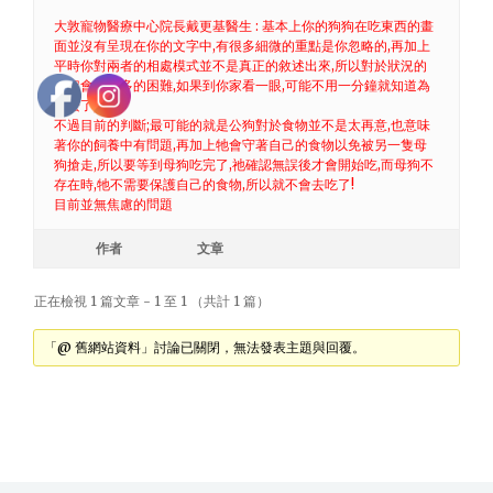
大敦寵物醫療中心院長戴更基醫生 : 基本上你的狗狗在吃東西的畫
面並沒有呈現在你的文字中,有很多細微的重點是你忽略的,再加上
平時你對兩者的相處模式並不是真正的敘述出來,所以對於狀況的
判定會有很多的困難,如果到你家看一眼,可能不用一分鐘就知道為
什麼了,
不過目前的判斷;最可能的就是公狗對於食物並不是太再意,也意味
著你的飼養中有問題,再加上牠會守著自己的食物以免被另一隻母
狗搶走,所以要等到母狗吃完了,祂確認無誤後才會開始吃,而母狗不
存在時,牠不需要保護自己的食物,所以就不會去吃了!
目前並無焦慮的問題
作者
文章
正在檢視 1 篇文章 - 1 至 1 （共計 1 篇）
「@ 舊網站資料」討論已關閉，無法發表主題與回覆。